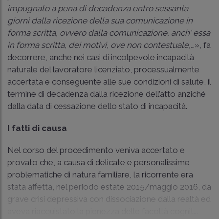
impugnato a pena di decadenza entro sessanta
giorni dalla ricezione della sua comunicazione in
forma scritta, ovvero dalla comunicazione, anch' essa
in forma scritta, dei motivi, ove non contestuale,…
», fa
decorrere, anche nei casi di incolpevole incapacità
naturale del lavoratore licenziato, processualmente
accertata e conseguente alle sue condizioni di salute, il
termine di decadenza dalla ricezione dell’atto anziché
dalla data di cessazione dello stato di incapacità.
I fatti di causa
Nel corso del procedimento veniva accertato e
provato che, a causa di delicate e personalissime
problematiche di natura familiare, la ricorrente era
stata affetta, nel periodo estate 2015/maggio 2016, da
grave crisi depressiva con dissociazione dalla realtà ed
aveva riacquistato la pienezza delle facoltà cognit...