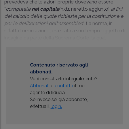
prevedeva che le azioni proprie dovevano essere
“
computate
nel capitale
[n.d.r. neretto aggiunto]
ai fini
del calcolo delle quote richieste per la costituzione e
per le deliberazioni dell'assemblea
”. La norma, in
siffatta formulazione, era stata a suo tempo oggetto di
indagine da parte della Suprema Corte, la qual...
Contenuto riservato agli
abbonati.
Vuoi consultarlo integralmente?
Abbonati
o
contatta
il tuo
agente di fiducia.
Se invece sei già abbonato,
effettua il
login.