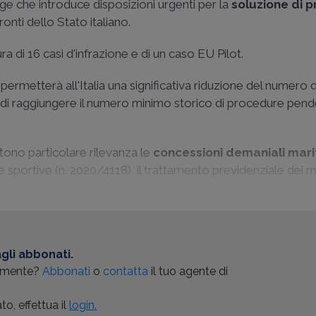
e che introduce disposizioni urgenti per la
soluzione di 
onti dello Stato italiano.
a di 16 casi d'infrazione e di un caso EU Pilot.
metterà all'Italia una significativa riduzione del numero d
 di raggiungere il numero minimo storico di procedure pend
tono particolare rilevanza le
concessioni demaniali mari
e e sportive (n. 2020/4118), il trattamento previdenziale dei m
gli abbonati.
almente?
Abbonati
o
contatta
il tuo agente di
o, effettua il
login.