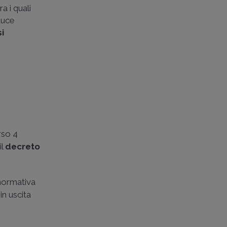
a i quali
oduce
si
rso 4
il
decreto
 normativa
in uscita