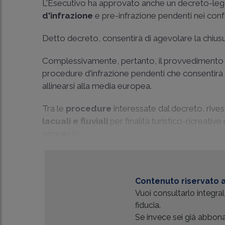
L'Esecutivo ha approvato anche un decreto-legg
d'infrazione
e pre-infrazione pendenti nei confr
Detto decreto, consentirà di agevolare la chiusur
Complessivamente, pertanto, il provvedimento per
procedure d'infrazione pendenti che consentirà
allinearsi alla media europea.
Tra le
procedure
interessate dal decreto, rives
lacuali e fluviali
per finalità turistico-ricreativ
onorari (n...
Contenuto riservato a
Vuoi consultarlo integr
fiducia.
Se invece sei già abbonat