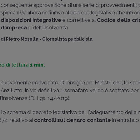
conseguente approvazione di una serie di provvedimenti, tr
spicca il via libera definitivo al decreto legislativo che intr
disposizioni integrative
e correttive al
Codice della cri
d'impresa
e dell'insolvenza
di
Pietro Mosella
-
Giornalista pubblicista
o di lettura
1 min.
o nuovamente convocato il Consiglio dei Ministri che, lo sco
zitutto, in via definitiva, il semaforo verde è scattato per 
l'insolvenza (D. Lgs. 14/2019).
o lo schema di decreto legislativo per l'adeguamento della
72, relativo ai
controlli sul denaro contante
in entrata o 