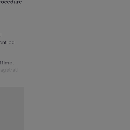
procedure
i
enti ed
ttime,
agistrati