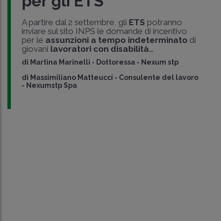
per gli ETS
A partire dal 2 settembre, gli
ETS
potranno
inviare sul sito INPS le domande di incentivo
per le
assunzioni a tempo indeterminato
di
giovani
lavoratori con disabilità..
di
Martina Marinelli
-
Dottoressa - Nexum stp
di
Massimiliano Matteucci
-
Consulente del lavoro
- Nexumstp Spa