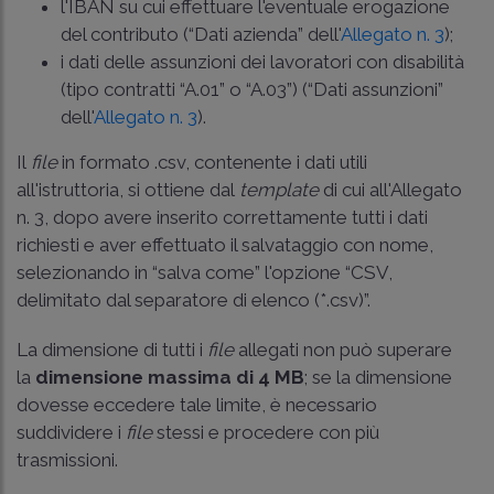
l'IBAN su cui effettuare l'eventuale erogazione
del contributo (“Dati azienda” dell'
Allegato n. 3
);
i dati delle assunzioni dei lavoratori con disabilità
(tipo contratti “A.01” o “A.03”) (“Dati assunzioni”
dell'
Allegato n. 3
).
Il
file
in formato .csv, contenente i dati utili
all'istruttoria, si ottiene dal
template
di cui all'Allegato
n. 3, dopo avere inserito correttamente tutti i dati
richiesti e aver effettuato il salvataggio con nome,
selezionando in “salva come” l'opzione “CSV,
delimitato dal separatore di elenco (*.csv)”.
La dimensione di tutti i
file
allegati non può superare
la
dimensione massima di 4 MB
; se la dimensione
dovesse eccedere tale limite, è necessario
suddividere i
file
stessi e procedere con più
trasmissioni.