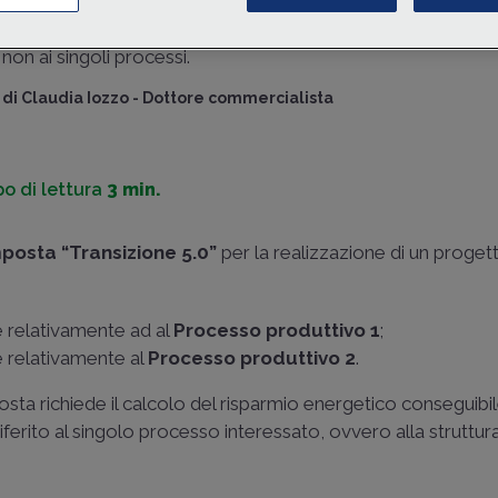
processi produttivi differenti, è necessario determinare il
r
energetico
conseguibile in relazione alla
struttura prod
non ai singoli processi.
di
Claudia Iozzo
-
Dottore commercialista
o di lettura
3 min.
mposta “Transizione 5.0”
per la realizzazione di un proget
e relativamente ad al
Processo produttivo 1
;
e relativamente al
Processo produttivo 2
.
sta richiede il calcolo del risparmio energetico conseguibil
riferito al singolo processo interessato, ovvero alla struttur