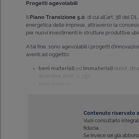
Progetti agevolabili
Il
Piano Transizione 5.0
, di cui all'art. 38 del
energetica delle imprese, attraverso la concess
per nuovi investimenti in strutture produttive ubi
A tal fine, sono agevolabili i progetti d'innovaz
aventi ad oggetto:
beni materiali
ed
immateriali
nuovi, strum
dicembre 2016, n. 232;
beni materia...
Contenuto riservato a
Vuoi consultarlo integr
fiducia.
Se invece sei già abbonat