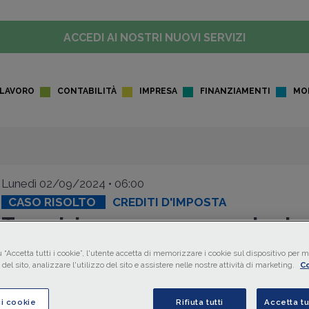
ACCEDI AI NOSTRI NUOVI SERVIZI
LAVORO
CONTABILITÀ
IMPRESA
FINANZIAMENTI
MO
Lunedì 02/09/2024 • 06:00
CASO RISOLTO
CREDITI D'IMPOSTA
Transizione 5.0: come calcolar
bonus spettante
 “Accetta tutti i cookie”, l'utente accetta di memorizzare i cookie sul dispositivo per mi
del sito, analizzare l'utilizzo del sito e assistere nelle nostre attività di marketing.
Co
Per il calcolo del
credito d'imposta
“
Transizione 5.0
”, s
d'innovazione riguarda l'acquisto di beni materiali facenti pa
ci cookie
Rifiuta tutti
Accetta tu