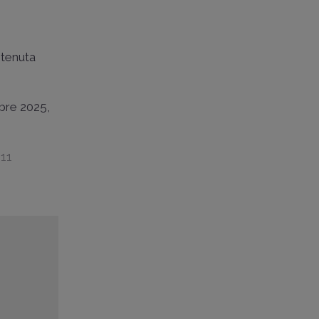
d
stenuta
mbre 2025,
 11