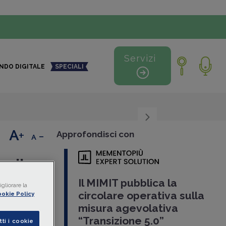
Servizi
NDO DIGITALE
SPECIALI
+
-
Approfondisci con
e il
Il MIMIT pubblica la
gliorare la
circolare operativa sulla
okie Policy
e il progetto
misura agevolativa
rte di
“Transizione 5.0”
tti i cookie