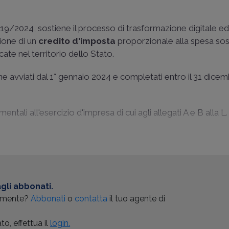
 DL 19/2024, sostiene il processo di trasformazione digitale e
ione di un
credito d'imposta
proporzionale alla spesa so
cate nel territorio dello Stato.
ione avviati dal 1° gennaio 2024 e completati entro il 31 dice
entali all'esercizio d'impresa di cui agli allegati A e B alla L.
gli abbonati.
almente?
Abbonati
o
contatta
il tuo agente di
o, effettua il
login.