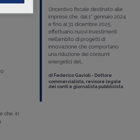
isparmio
uttiva
e
L’incentivo fiscale destinato alle
imprese che, dal 1° gennaio 2024
e fino al 31 dicembre 2025,
effettuano nuovi investimenti
nell’ambito di progetti di
innovazione che comportano
una riduzione dei consumi
energetici del..
to
di
Federico Gavioli
-
Dottore
commercialista, revisore legale
dei conti e giornalista pubblicista
e che, in
a