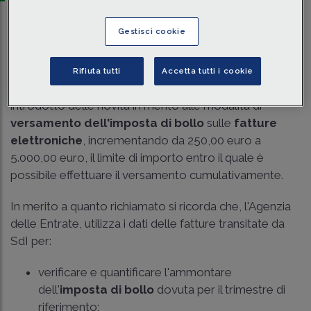
Traduci con IA
Ascolta la news
Gestisci cookie
Tempo di lettura
3 min.
Rifiuta tutti
Accetta tutti i cookie
L'art. 3 DL 73/2022 (
Decreto Semplificazioni
) ha
introdotto delle novità in merito alle modalità di
versamento
dell'imposta di bollo
sulle
fatture
elettroniche
, incrementando da 250,00 euro a
5.000,00 euro, il limite di importo entro il quale è
possibile effettuare il versamento cumulativamente.
In merito a quanto richiamato si ricorda che, l'Agenzia
delle Entrate, utilizza i dati delle fatture transitate da
SdI per:
verificare e quantificare l'ammontare
dell'
imposta di bollo
dovuta per il trimestre di
riferimento;