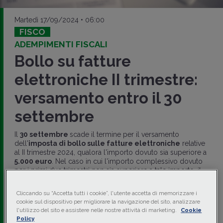
Martedì 17/09/2024 • 06:00
FISCO
ADEMPIMENTI FISCALI
Bollo su fatture
elettroniche II trimestre:
versamento entro il 30
settembre
Il
30 settembre
scade il termine per il versamento
dell'
imposta di bollo sulle fatture elettroniche
relative
al II trimestre 2024, qualora l'importo dovuto sia superiore a
5.000 euro
. Nel caso in cui l'importo complessivo dovuto
per i primi due trimestri non sia superiore a tale importo, il
versamento
è differito alla scadenza relativa al III trimestre,
ossia al
30 novembre
.
Cliccando su “Accetta tutti i cookie”, l'utente accetta di memorizzare i
cookie sul dispositivo per migliorare la navigazione del sito, analizzare
di
Paola Sabatino
-
Dottore commercialista
l'utilizzo del sito e assistere nelle nostre attività di marketing.
Cookie
Policy