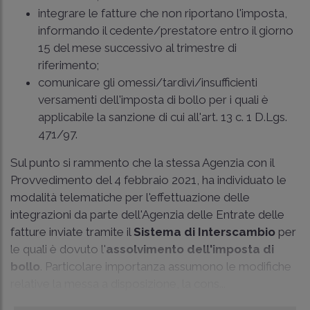
integrare le fatture che non riportano l'imposta,
informando il cedente/prestatore entro il giorno
15 del mese successivo al trimestre di
riferimento;
comunicare gli omessi/tardivi/insufficienti
versamenti dell'imposta di bollo per i quali è
applicabile la sanzione di cui all'art. 13 c. 1 D.Lgs.
471/97.
Sul punto si rammento che la stessa Agenzia con il
Provvedimento del 4 febbraio 2021, ha individuato le
modalità telematiche per l'effettuazione delle
integrazioni da parte dell'Agenzia delle Entrate delle
fatture inviate tramite il
Sistema di Interscambio
per
le quali è dovuto l'
assolvimento dell'imposta di
bollo
. Particolare importanza assumono le modifiche
relative la messa a disposizione, la cons...