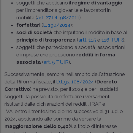
soggetti che applicano il
regime di vantaggio
per l'imprenditoria giovanile e lavoratori in
mobilità (
art. 27 DL 98/2011
);
forfettari
(
L. 190/2014
);
soci di società
che imputano il reddito in base al
principio di trasparenza
(
artt. 115
e
116 TUIR
);
soggetti che partecipano a società, associazioni
e imprese che producono
redditi in forma
associata
(
art. 5 TUIR
).
Successivamente, sempre nell'ambito dell'attuazione
della Riforma fiscale, il
D.Lgs. 108/2024
(
Decreto
Correttivo
) ha previsto, per il 2024 e per i suddetti
soggetti, la possibilità di effettuare i versamenti
risultanti dalle dichiarazioni dei redditi, IRAP e
IVA, entro il trentesimo giorno successivo al 31 luglio
2024, applicando alle somme da versare la
maggiorazione dello 0,40%
a titolo di interesse