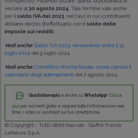
corrispettivo. Facendo slittare, quindi, la possibilità di
versare al
30 agosto 2024
. Tale termine vale anche
per il
saldo IVA del 2023
, nel caso in cui i contribuenti
abbiano deciso di effettuarlo con il
saldo delle
imposte sui redditi
.
Vedi anche
:
Saldo IVA 2023: versamento entro il 31
luglio 2024
del 9 luglio 2024.
Vedi anche
:
Correttivo riforma fiscale: come cambia il
calendario degli adempimenti
del 7 agosto 2024.
Quotidianopiù
è anche su
WhatsApp
!
Clicca
qui
per iscriverti gratis e seguire tutta l'informazione real
time, i video e i podcast sul tuo smartphone.
© Copyright - Tutti i diritti riservati - Giuffrè Francis
Lefebvre S.p.A.