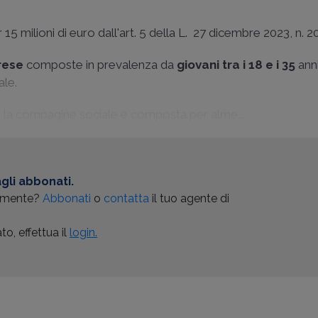
 15 milioni di euro dall'
art. 5 della L. 27 dicembre 2023, n. 2
rese
composte in prevalenza da
giovani tra i 18 e i 35
ann
ale.
 la compagine sociale è composta per alme...
gli abbonati.
almente?
Abbonati
o
contatta
il tuo agente di
o, effettua il
login.