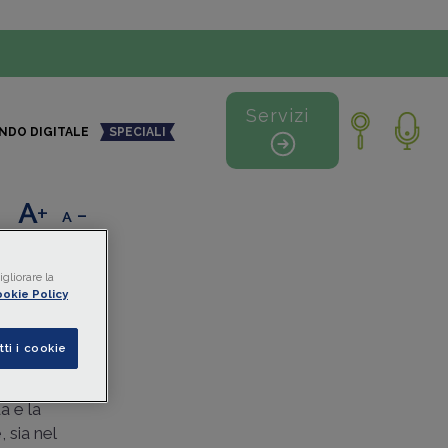
Servizi
NDO DIGITALE
SPECIALI
+
-
gliorare la
okie Policy
tesa
tti i cookie
, anche le
a e la
 sia nel