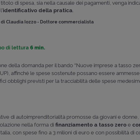
titolo di spesa, sia nella causale dei pagamenti, venga indi
l'
identificativo della pratica
.
di
Claudia Iozzo
-
Dottore commercialista
o di lettura
6 min.
one della domanda per il bando “Nuove imprese a tasso zer
CUP), affinché le spese sostenute possano essere ammesse
ici obblighi previsti per la tracciabilità delle spese medes
ziative di autoimprenditorialità promosse da giovani e donne, 
lazione nella forma di
finanziamento a tasso zero
e
co
talia, con spese fino a 3 milioni di euro e con possibilità di c