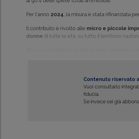
al 90% delle spese totali ammissibili.
Per l'anno
2024
, la misura è stata rifinanziata per
Il contributo è rivolto alle
micro e piccole imp
donne
di tutte le età, su tutto il territorio nazion
Nel caso di società, le stesse sono ammesse se
Contenuto riservato a
Vuoi consultarlo integr
fiducia.
Se invece sei già abbonat