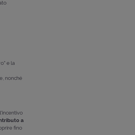
cato
o” e la
ime, nonché
l'incentivo
ntributo a
oprire fino