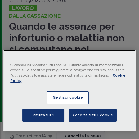
Venerdì 09/08/2024 • 06:00
LAVORO
DALLA CASSAZIONE
Quando le assenze per
infortunio o malattia non
si computano nel
comporto
Cliccando su “Accetta tutti i cookie”, l'utente accetta di memorizzare i
cookie sul dispositivo per migliorare la navigazione del sito, analizzare
Le
assenze del lavoratore
dovute a
infortunio o a
l'utilizzo del sito e assistere nelle nostre attività di marketing.
Cookie
malattia professionale
non sono computabili nel
Policy
periodo di comporto se sono causati dalla
nocività delle
mansioni
e se il datore di lavoro è responsabile di tale
situazione nociva e dannosa. Ad affermarlo è la
Cassazione
Gestisci cookie
con
ordinanza 30 luglio 2024 n. 21242
.
di
Elena Cannone
-
Avvocato
Rifiuta tutti
Accetta tutti i cookie
Traduci con IA
Ascolta la news