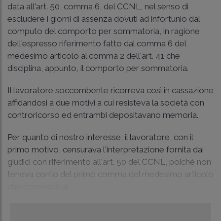
data all'art. 50, comma 6, del CCNL, nel senso di
escludere i giorni di assenza dovuti ad infortunio dal
computo del comporto per sommatoria, in ragione
dell'espresso riferimento fatto dal comma 6 del
medesimo articolo al comma 2 dell'art. 41 che
disciplina, appunto, il comporto per sommatoria.
Il lavoratore soccombente ricorreva così in cassazione
affidandosi a due motivi a cui resisteva la società con
controricorso ed entrambi depositavano memoria.
Per quanto di nostro interesse, il lavoratore, con il
primo motivo, censurava l'interpretazione fornita dai
giudici con riferimento all'art. 50 del CCNL, poiché non
teneva conto del primo comma del medesimo articolo
che riconosce ai ...