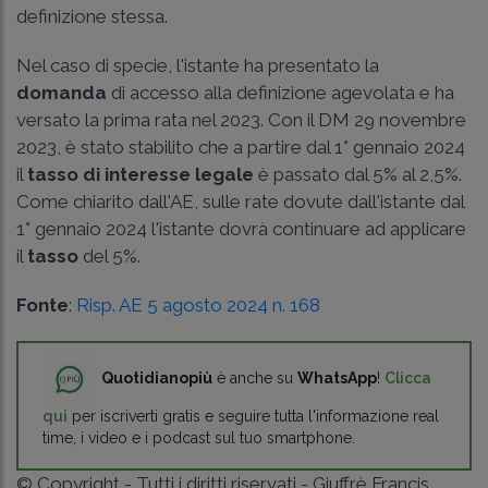
definizione stessa.
Nel caso di specie, l'istante ha presentato la
domanda
di accesso alla definizione agevolata e ha
versato la prima rata nel 2023. Con il
DM 29 novembre
2023
, è stato stabilito che a partire dal 1° gennaio 2024
il
tasso di interesse legale
è passato dal 5% al 2,5%.
Come chiarito dall'AE, sulle rate dovute dall'istante dal
1° gennaio 2024 l'istante dovrà continuare ad applicare
il
tasso
del 5%.
Fonte
:
Risp. AE 5 agosto 2024 n. 168
Quotidianopiù
è anche su
WhatsApp
!
Clicca
qui
per iscriverti gratis e seguire tutta l'informazione real
time, i video e i podcast sul tuo smartphone.
© Copyright - Tutti i diritti riservati - Giuffrè Francis