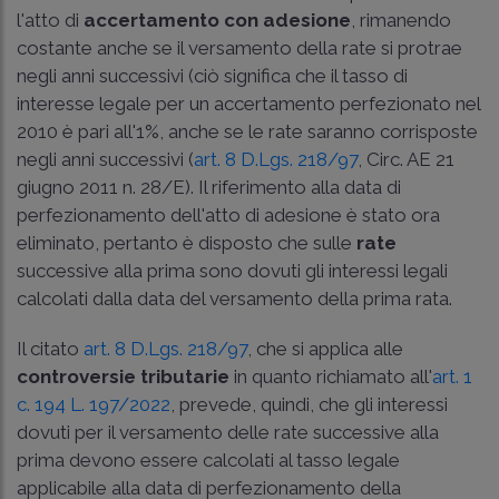
l'atto di
accertamento con adesione
, rimanendo
costante anche se il versamento della rate si protrae
negli anni successivi (ciò significa che il tasso di
interesse legale per un accertamento perfezionato nel
2010 è pari all'1%, anche se le rate saranno corrisposte
negli anni successivi (
art. 8 D.Lgs. 218/97
,
Circ. AE 21
giugno 2011 n. 28/E
). Il riferimento alla data di
perfezionamento dell'atto di adesione è stato ora
eliminato, pertanto è disposto che sulle
rate
successive alla prima sono dovuti gli interessi legali
calcolati dalla data del versamento della prima rata.
Il citato
art. 8 D.Lgs. 218/97
, che si applica alle
controversie tributarie
in quanto richiamato all'
art. 1
c. 194 L. 197/2022
, prevede, quindi, che gli interessi
dovuti per il versamento delle rate successive alla
prima devono essere calcolati al tasso legale
applicabile alla data di perfezionamento della