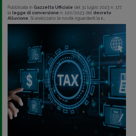
Pubblicata in
Gazzetta Ufficiale
del 31 luglio 2023 n. 177,
la
legge di conversione
n. 100/2023 del
decreto
Alluvione
. Si analizzano le novità riguardanti la
r..