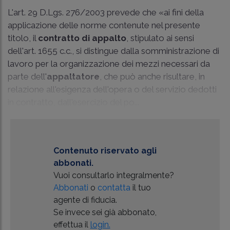
L'art. 29 D.Lgs. 276/2003 prevede che «ai fini della
applicazione delle norme contenute nel presente
titolo, il
contratto di appalto
, stipulato ai sensi
dell'art. 1655 c.c., si distingue dalla somministrazione di
lavoro per la organizzazione dei mezzi necessari da
parte dell'
appaltatore
, che può anche risultare, in
relazione all'esigenza dell'opera o del servizio dedotti
in contratto, dall'esercizio del po...
Contenuto riservato agli
abbonati.
Vuoi consultarlo integralmente?
Abbonati
o
contatta
il tuo
agente di fiducia.
Se invece sei già abbonato,
effettua il
login.