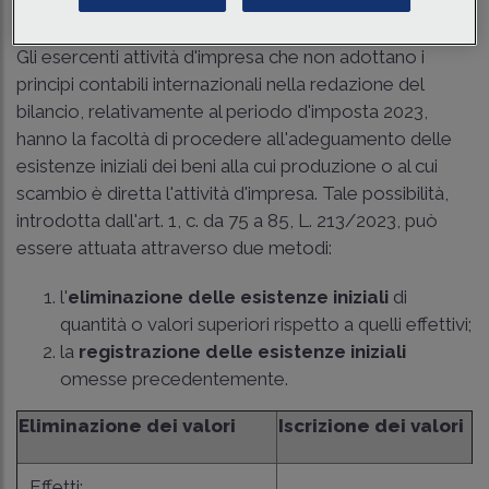
Tempo di lettura
2 min.
Gli esercenti attività d'impresa che non adottano i
principi contabili internazionali nella redazione del
bilancio, relativamente al periodo d'imposta 2023,
hanno la facoltà di procedere all'adeguamento delle
esistenze iniziali dei beni alla cui produzione o al cui
scambio è diretta l'attività d'impresa. Tale possibilità,
introdotta dall'art. 1, c. da 75 a 85, L. 213/2023, può
essere attuata attraverso due metodi:
l'
eliminazione delle esistenze iniziali
di
quantità o valori superiori rispetto a quelli effettivi;
la
registrazione delle esistenze iniziali
omesse precedentemente.
Eliminazione dei valori
Iscrizione dei valori
Effetti: