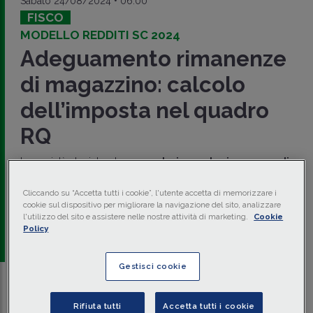
Sabato 24/08/2024 • 06:00
FISCO
MODELLO REDDITI SC 2024
Adeguamento rimanenze
di magazzino: calcolo
dell’imposta nel quadro
RQ
Le società che intendono
regolarizzare le rimanenze di
magazzino
tramite eliminazione o iscrizione dei valori
omessi, sono tenute al versamento dell'IVA e di un'imposta
Cliccando su “Accetta tutti i cookie”, l'utente accetta di memorizzare i
sostitutiva del 18%. L'adeguamento è richiesto nel modello
cookie sul dispositivo per migliorare la navigazione del sito, analizzare
Redditi 2024, con la compilazione del
quadro RQ
.
l'utilizzo del sito e assistere nelle nostre attività di marketing.
Cookie
Policy
di
Claudia Iozzo
-
Dottore commercialista
Gestisci cookie
Traduci con IA
Ascolta la news
Rifiuta tutti
Accetta tutti i cookie