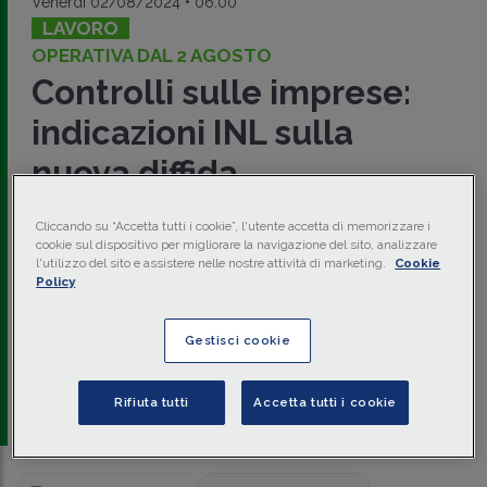
Venerdì 02/08/2024 • 06:00
LAVORO
OPERATIVA DAL 2 AGOSTO
Controlli sulle imprese:
indicazioni INL sulla
nuova diffida
amministrativa
Cliccando su “Accetta tutti i cookie”, l'utente accetta di memorizzare i
cookie sul dispositivo per migliorare la navigazione del sito, analizzare
L’
INL
, con
Nota 31 luglio 2024 n. 1357
, ha fornito le prime
l'utilizzo del sito e assistere nelle nostre attività di marketing.
Cookie
indicazioni operative sul D.Lgs. 103/2024 che introduce
Policy
alcune disposizioni di rilevante impatto sull’attività di
vigilanza ispettiva
, sia in chiave di programmazione dei
controlli che sul piano strettamente sanzionatorio. Grande
Gestisci cookie
attenzione è riservata alla nuova
diffida amministrativa
.
di
Giuseppe Gentile
-
Avvocato e Professore di diritto
Rifiuta tutti
Accetta tutti i cookie
del lavoro Università di Napoli Federico II