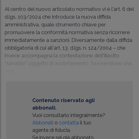
Al centro del nuovo articolato normativo vi è l'
art. 6 del
d.lgs. 103/2024
che introduce la nuova diffida
amministrativa, quale strumento chiave per
promuovere la conformità normativa senza ricorrere
immediatamente a sanzioni. Diversamente dalla diffida
obbligatoria di cui all'art. 13, d.lgs. n. 124/2004 – che
invece accompagna la contestazione dell'illecito
“sanabile” oggetto di accertamento, favorendone una
con...
Contenuto riservato agli
abbonati.
Vuoi consultarlo integralmente?
Abbonati
o
contatta
il tuo
agente di fiducia.
Se invece sei già abbonato,