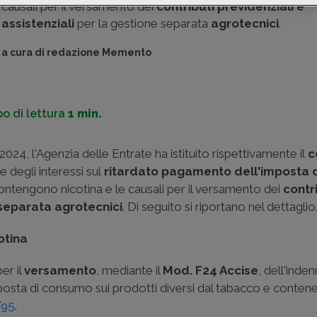
causali per il versamento dei
contributi previdenziali e
assistenziali
per la gestione separata
agrotecnici
.
a cura di
redazione Memento
o di lettura
1 min.
2024, l'Agenzia delle Entrate ha istituito rispettivamente il
c
 degli interessi sul
ritardato pagamento dell'imposta 
contengono nicotina e le causali per il versamento dei
contr
separata agrotecnici
. Di seguito si riportano nel dettaglio
otina
er il
versamento
, mediante il
Mod. F24 Accise
, dell'inde
mposta di consumo sui prodotti diversi dal tabacco e contene
/95
.