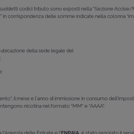
 suddetti codici tributo sono esposti nella “Sezione Accise
 in corrispondenza delle somme indicate nella colonna “im
di ubicazione della sede legale del
;
e;
nto”, il mese e l'anno di immissione in consumo dell'impost
ontengono nicotina nel formato “MM” e “AAAA”.
 l'Agenzia delle Entrate e l'
ENPAIA
, è stato regolato il servi