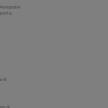
/Monopoli e
porti a
a di
zio di