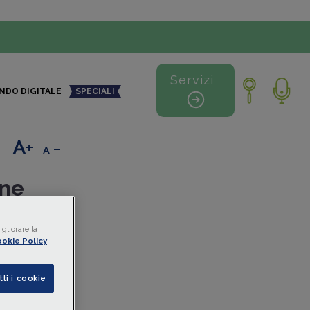
Servizi
NDO DIGITALE
SPECIALI
+
-
one
gliorare la
okie Policy
2/E
e
n.
tti i cookie
ardato
tina
e le