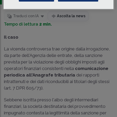
Traduci con IA
Ascolta la news
Tempo di lettura
2 min.
Il caso
La vicenda controversa trae origine dalla irrogazione,
da parte dell'Agenzia delle entrate, della sanzione
prevista per la violazione degli obblighi imposti agli
operatori finanziari consistenti nella
comunicazione
periodica all'Anagrafe tributaria
dei rapporti
intrattenuti e dei dati riconducibili ai titolari degli stessi
(art. 7 DPR 605/73).
Sebbene iscritta presso l'albo degli intermediari
finanziari, la società destinataria del provvedimento
impugnato contesta la legittimità della sanzione per