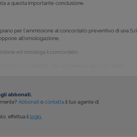
a a questa importante conclusione.
iano per l'ammissione al concordato preventivo di una S.r.
si oppone all'omologazione.
osizione ed omologa il concordato.
alla Corte ‘Appello, che, nel gennaio del 2023, rigett...
gli abbonati.
almente?
Abbonati
o
contatta
il tuo agente di
o, effettua il
login.