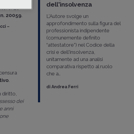
dell'insolvenza
itore. Lo
 n. 20059
.
L'Autore svolge un
approfondimento sulla figura del
cci –
professionista indipendente
(comunemente definito
“attestatore”) nel Codice della
crisi e dell'insolvenza,
unitamente ad una analisi
comparativa rispetto al ruolo
 censura
che a..
tivo
.
di
Andrea Ferri
 diritto,
possesso dei
ue anni
ione