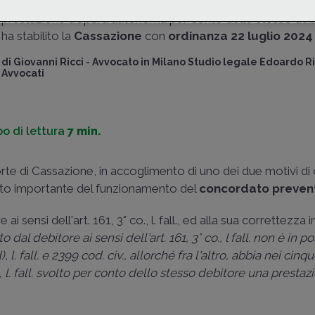
abbia svolto, nei 5 anni antecedenti alla designazione, una
prestazione d’opera autonoma per conto dello stesso deb
ha stabilito la
Cassazione
con
ordinanza 22 luglio 2024
di
Giovanni Ricci
-
Avvocato in Milano Studio legale Edoardo Ri
Avvocati
o di lettura
7 min.
orte di Cassazione
, in accoglimento di uno dei due motivi di
petto importante del funzionamento del
concordato preven
 sensi dell'art. 161, 3° co., l. fall., ed alla sua correttezza in
o dal debitore ai sensi dell'art. 161, 3° co., l fall. non è in 
), l. fall. e 2399 cod. civ., allorché fra l'altro, abbia nei cinq
, l. fall. svolto per conto dello stesso debitore una prestaz