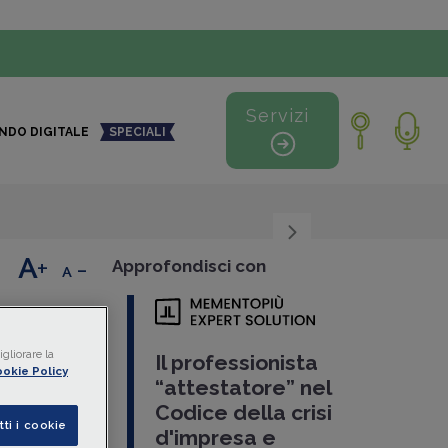
Servizi
NDO DIGITALE
SPECIALI
+
-
Approfondisci con
do è
gliorare la
Il professionista
okie Policy
“attestatore” nel
o
dal
Codice della crisi
allorché
tti i cookie
d'impresa e