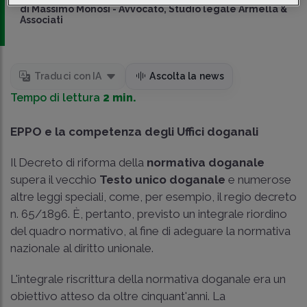
di
Massimo Monosi
-
Avvocato, Studio legale Armella &
Associati
Traduci con IA
Ascolta la news
Tempo di lettura
2 min.
EPPO e la competenza degli Uffici doganali
Il Decreto di riforma della
normativa doganale
supera il vecchio
Testo unico doganale
e numerose
altre leggi speciali, come, per esempio, il
regio decreto
n. 65/1896
. È, pertanto, previsto un integrale riordino
del quadro normativo, al fine di adeguare la normativa
nazionale al diritto unionale.
L'integrale riscrittura della normativa doganale era un
obiettivo atteso da oltre cinquant'anni. La