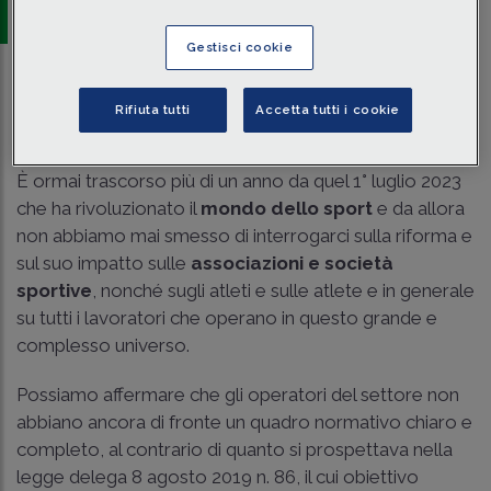
di
Martina Marinelli
-
Dottoressa - Nexum stp
Gestisci cookie
Traduci con IA
Ascolta la news
Rifiuta tutti
Accetta tutti i cookie
Tempo di lettura
7 min.
È ormai trascorso più di un anno da quel 1° luglio 2023
che ha rivoluzionato il
mondo dello sport
e da allora
non abbiamo mai smesso di interrogarci sulla riforma e
sul suo impatto sulle
associazioni e società
sportive
, nonché sugli atleti e sulle atlete e in generale
su tutti i lavoratori che operano in questo grande e
complesso universo.
Possiamo affermare che gli operatori del settore non
abbiano ancora di fronte un quadro normativo chiaro e
completo, al contrario di quanto si prospettava nella
legge delega 8 agosto 2019 n. 86, il cui obiettivo