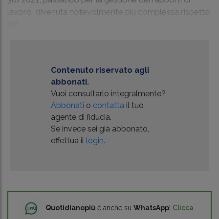
lavoro, divenuta notevolmente più complessa rispetto
all'i...
Contenuto riservato agli
abbonati.
Vuoi consultarlo integralmente?
Abbonati
o
contatta
il tuo
agente di fiducia.
Se invece sei già abbonato,
effettua il
login.
Quotidianopiù
è anche su
WhatsApp
!
Clicca