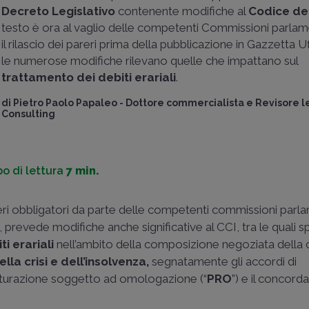
Decreto Legislativo
contenente modifiche al
Codice del
testo è ora al vaglio delle competenti Commissioni parlam
il rilascio dei pareri prima della pubblicazione in Gazzetta Uff
le numerose modifiche rilevano quelle che impattano sul
trattamento dei debiti erariali
.
di
Pietro Paolo Papaleo
-
Dottore commercialista e Revisore l
Consulting
o di lettura
7 min.
areri obbligatori da parte delle competenti commissioni parl
, prevede modifiche anche significative al CCI, tra le quali 
i erariali
nell’ambito della composizione negoziata della c
lla crisi e dell’insolvenza,
segnatamente gli accordi di
strutturazione soggetto ad omologazione (“
PRO
”) e il concord