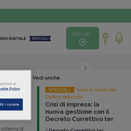
Servizi
NDO DIGITALE
SPECIALI
+
-
Vedi anche
gliorare la
okie Policy
SPECIALI
tutte le novità del
l
Codice della crisi
Crisi di impresa: la
debiti
tti i cookie
nuova gestione con il
Decreto Correttivo ter
 schema di
Il
Decreto
Correttivo ter