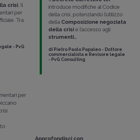
la crisi
. Il
introduce modifiche al Codice
entari per
della crisi, potenziando l’utilizzo
iciale. Tra
della
Composizione negoziata
della crisi
e l’accesso agli
strumenti..
egale - PvG
di
Pietro Paolo Papaleo
-
Dottore
commercialista e Revisore legale
- PvG Consulting
amentari per
spiccano
risi
ato
Approfondisci con