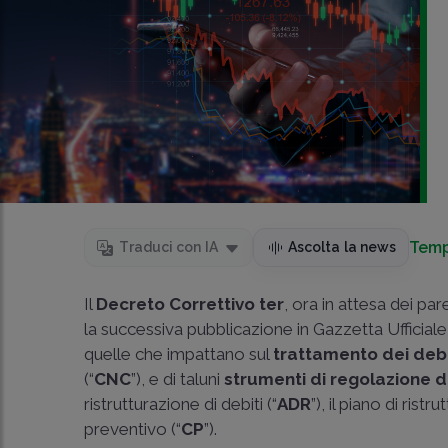
Temp
Traduci con IA
Ascolta la news
Il
Decreto Correttivo ter
, ora in attesa dei p
la successiva pubblicazione in Gazzetta Ufficiale
quelle che impattano sul
trattamento dei debit
(“
CNC
”), e di taluni
strumenti di regolazione de
ristrutturazione di debiti (“
ADR
”), il piano di ri
preventivo (“
CP
”).