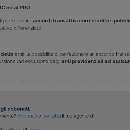
CNC ed al PRO
 di perfezionare
accordi transattivi con i creditori pubbli
tivo differenziato.
:
della crisi
, la possibilità di perfezionare un accordo trans
cossione (ad esclusione degli
enti previdenziali ed assicur
endente sulla “convenienza” rispetto alla liquidazione giudizia
gli abbonati.
almente?
Abbonati
o
contatta
il tuo agente di
o, effettua il
login.