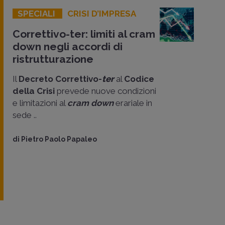
SPECIALI
CRISI D’IMPRESA
Correttivo-ter: limiti al cram
down negli accordi di
ristrutturazione
Il
Decreto Correttivo-
ter
al
Codice
della Crisi
prevede nuove condizioni
e limitazioni al
cram down
erariale in
sede ..
di
Pietro Paolo Papaleo