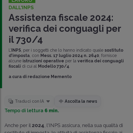
DALL'INPS
Assistenza fiscale 2024:
verifica dei conguagli per
il 730/4
L’
INPS
, per i soggetti che lo hanno indicato quale
sostituto
d’imposta
, con
Mess. 17 luglio 2024 n. 2640
, fornisce
alcune
istruzioni operative
per la
verifica dei conguagli
fiscali
di cui al
Modello 730/4
.
a cura di
redazione Memento
Traduci con IA
Ascolta la news
Tempo di lettura
6 min.
Anche per il
2024
, l'INPS assicura, nella sua qualità di
sostituto di imposta, le attività di assistenza fiscale ai