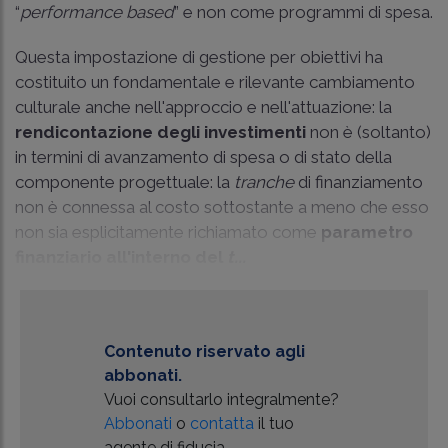
“
performance based
” e non come programmi di spesa.
Questa impostazione di gestione per obiettivi ha
costituito un fondamentale e rilevante cambiamento
culturale anche nell'approccio e nell'attuazione: la
rendicontazione degli investimenti
non è (soltanto)
in termini di avanzamento di spesa o di stato della
componente progettuale: la
tranche
di finanziamento
non è connessa al costo sottostante a meno che esso
non sia esplicitamente richiamato come
parametro
finanziario all'interno del
t...
Contenuto riservato agli
abbonati.
Vuoi consultarlo integralmente?
Abbonati
o
contatta
il tuo
agente di fiducia.