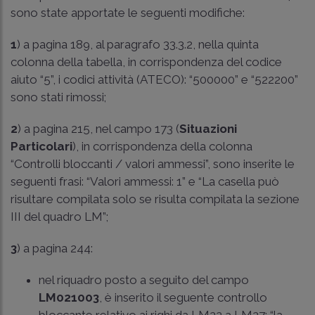
sono state apportate le seguenti modifiche:
1
) a pagina 189, al paragrafo 33.3.2, nella quinta
colonna della tabella, in corrispondenza del codice
aiuto “5”, i codici attività (ATECO): “500000” e “522200”
sono stati rimossi;
2
) a pagina 215, nel campo 173 (
Situazioni
Particolari
), in corrispondenza della colonna
“Controlli bloccanti / valori ammessi”, sono inserite le
seguenti frasi: “Valori ammessi: 1” e “La casella può
risultare compilata solo se risulta compilata la sezione
III del quadro LM”;
3
) a pagina 244:
nel riquadro posto a seguito del campo
LM021003
, è inserito il seguente controllo
bloccante relativo ai righi da LM22 a LM27: “la