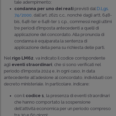
tale adempimento;
condanna per uno dei reati
previsti dal
D.Lgs.
74/2000
, dall'
art. 2621 c.c.
, nonché dagli
artt. 648-
bis, 648-ter e 648-ter 1 c.p.
, commessi negli ultimi
tre periodi d'imposta antecedenti a quelli di
applicazione del concordato. Alla pronuncia di
condanna è equiparata la sentenza di
applicazione della pena su richiesta delle parti.
Nel
rigo LM62
, va indicato il codice corrispondente
agli
eventi straordinari
, che si sono verificati nel
periodo d'imposta 2024 e, in ogni caso, in data
antecedente all'adesione al concordato, individuati con
decreto ministeriale. In particolare, indicare:
con il
codice 1
, la presenza di eventi straordinari
che hanno comportato la sospensione
dell'attività economica per un periodo compreso
tra 30 e 60 giorni;