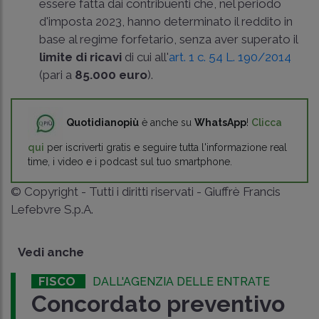
essere fatta dai contribuenti che, nel periodo
d'imposta 2023, hanno determinato il reddito in
base al regime forfetario, senza aver superato il
limite di ricavi
di cui all'
art. 1 c. 54 L. 190/2014
(pari a
85.000 euro
).
Quotidianopiù
è anche su
WhatsApp
!
Clicca
qui
per iscriverti gratis e seguire tutta l'informazione real
time, i video e i podcast sul tuo smartphone.
© Copyright - Tutti i diritti riservati - Giuffrè Francis
Lefebvre S.p.A.
Vedi anche
FISCO
DALL'AGENZIA DELLE ENTRATE
Concordato preventivo