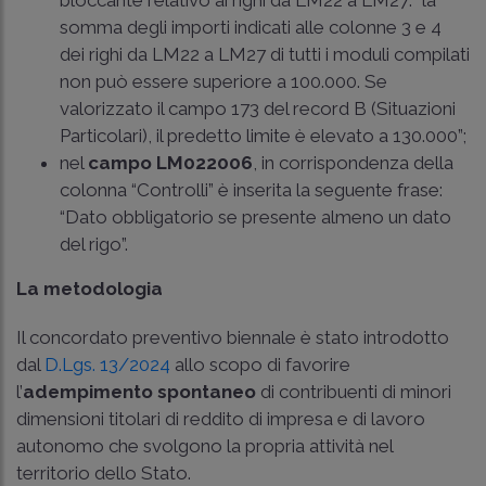
somma degli importi indicati alle colonne 3 e 4
dei righi da LM22 a LM27 di tutti i moduli compilati
non può essere superiore a 100.000. Se
valorizzato il campo 173 del record B (Situazioni
Particolari), il predetto limite è elevato a 130.000”;
nel
campo LM022006
, in corrispondenza della
colonna “Controlli” è inserita la seguente frase:
“Dato obbligatorio se presente almeno un dato
del rigo”.
La metodologia
Il concordato preventivo biennale è stato introdotto
dal
D.Lgs. 13/2024
allo scopo di favorire
l’
adempimento spontaneo
di contribuenti di minori
dimensioni titolari di reddito di impresa e di lavoro
autonomo che svolgono la propria attività nel
territorio dello Stato.