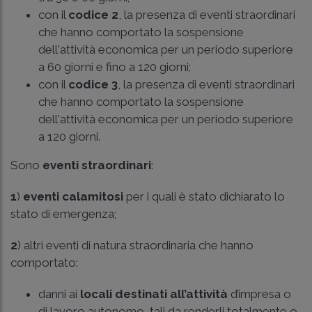
con il
codice 2
, la presenza di eventi straordinari
che hanno comportato la sospensione
dell'attività economica per un periodo superiore
a 60 giorni e fino a 120 giorni;
con il
codice 3
, la presenza di eventi straordinari
che hanno comportato la sospensione
dell'attività economica per un periodo superiore
a 120 giorni.
Sono
eventi straordinari
:
1
)
eventi calamitosi
per i quali è stato dichiarato lo
stato di emergenza;
2
) altri eventi di natura straordinaria che hanno
comportato:
danni ai
locali destinati all’attività
d’impresa o
di lavoro autonomo, tali da renderli totalmente o