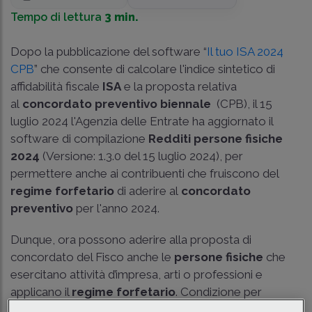
Tempo di lettura
3 min.
Dopo la pubblicazione del software “
Il tuo ISA 2024
CPB
” che consente di calcolare l'indice sintetico di
affidabilità fiscale
ISA
e la proposta relativa
al
concordato preventivo biennale
(CPB), il 15
luglio 2024 l'Agenzia delle Entrate ha aggiornato il
software di compilazione
Redditi persone fisiche
2024
(Versione: 1.3.0 del 15 luglio 2024), per
permettere anche ai contribuenti che fruiscono del
regime forfetario
di aderire al
concordato
preventivo
per l'anno 2024.
Dunque, ora possono aderire alla proposta di
concordato del Fisco anche le
persone fisiche
che
esercitano attività d’impresa, arti o professioni e
applicano il
regime forfetario
. Condizione per
l’adesione è non avere debiti tributari riferiti al periodo