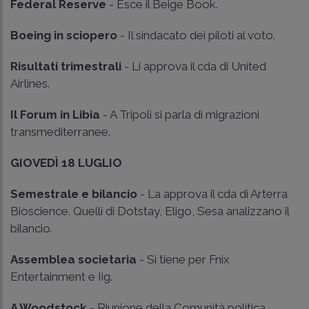
Federal Reserve
- Esce il Beige Book.
Boeing in sciopero
- Il sindacato dei piloti al voto.
Risultati trimestrali
- Li approva il cda di United
Airlines.
Il Forum in Libia
- A Tripoli si parla di migrazioni
transmediterranee.
GIOVEDÌ 18 LUGLIO
Semestrale e bilancio
- La approva il cda di Arterra
Bioscience. Quelli di Dotstay, Eligo, Sesa analizzano il
bilancio.
Assemblea societaria
- Si tiene per Fnix
Entertainment e Iig.
A Woodstock
- Riunione della Comunità politica