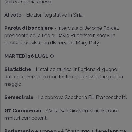
dell’economia cinese.
Al voto
- Elezioni legislative in Siria.
Parola di banchiere
- Intervista di Jerome Powell,
presidente della Fed al David Rubenstein show. In
serata è previsto un discorso di Mary Daly.
MARTEDÌ 16 LUGLIO
Statistiche
- L’Istat comunica l’inflazione di giugno, i
dati del commercio con l’estero e i prezzi all’import in
maggio.
Semestrale
- La approva Saccheria F.lli Franceschetti.
G7 Commercio
- A Villa San Giovanni si riuniscono i
ministri competenti.
Parlamento europeo
- A Strasburgo si tiene la prima