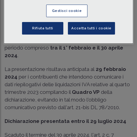
Traduci con IA
Ascolta la news
Gestisci cookie
Tempo di lettura
3 min.
Rifiuta tutti
Accetta tutti i cookie
In base all'art. 8 c. 1 DPR 322/98, la dichiarazione IVA
relativa all'anno 2023 doveva essere presentata nel
periodo compreso
tra il 1° febbraio e il 30 aprile
2024
.
La presentazione risultava anticipata al
29 febbraio
2024
per i contribuenti che intendono comunicare i
dati riepilogativi delle liquidazioni IVA relative al quarto
trimestre 2023 compilando il
Quadro VP
della
dichiarazione, evitando in tal modo l'obbligo
comunicativo previsto dall'art. 21-bis DL 78/2010.
Dichiarazione presentata entro il 29 luglio 2024
Scaduto il termine del 30 aprile 2024, l'art. 2 c. 7