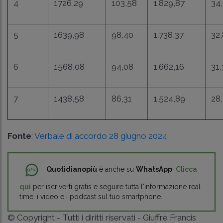
4
1726,29
103,58
1.829,87
34
5
1639,98
98,40
1.738,37
32
6
1568,08
94,08
1.662,16
31,
7
1438,58
86,31
1.524,89
28
Fonte
:
Verbale di accordo 28 giugno 2024
Quotidianopiù
è anche su
WhatsApp
!
Clicca
qui
per iscriverti gratis e seguire tutta l'informazione real
time, i video e i podcast sul tuo smartphone.
© Copyright - Tutti i diritti riservati - Giuffrè Francis