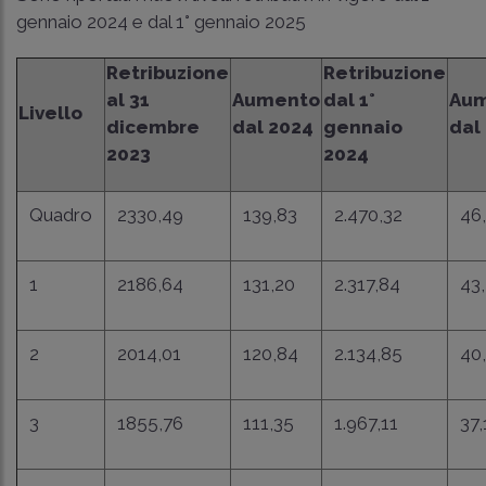
gennaio 2024 e dal 1° gennaio 2025
Retribuzione
Retribuzione
al 31
Aumento
dal 1°
Au
Livello
dicembre
dal 2024
gennaio
dal
2023
2024
Quadro
2330,49
139,83
2.470,32
46
1
2186,64
131,20
2.317,84
43
2
2014,01
120,84
2.134,85
40
3
1855,76
111,35
1.967,11
37,