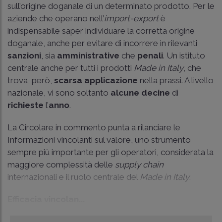
sull’origine doganale di un determinato prodotto. Per le
aziende che operano nell’
import-export
è
indispensabile saper individuare la corretta origine
doganale, anche per evitare di incorrere in rilevanti
sanzioni
, sia
amministrative
che
penali
. Un istituto
centrale anche per tutti i prodotti
Made in Italy
, che
trova, però,
scarsa applicazione
nella prassi. A livello
nazionale, vi sono soltanto
alcune
decine
di
richieste
l’
anno
.
La Circolare in commento punta a rilanciare le
Informazioni vincolanti sul valore, uno strumento
sempre più importante per gli operatori, considerata la
maggiore complessità delle
supply chain
internazionali e il ruolo centrale del
Made in Italy
.
Efficacia vincolan...