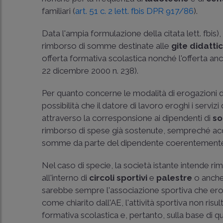
familiari (
art. 51 c. 2 lett. fbis DPR 917/86
).
Data l'ampia formulazione della citata lett. fbis),
rimborso di somme destinate alle
gite didatti
offerta formativa scolastica nonché l'offerta an
22 dicembre 2000 n. 238
).
Per quanto concerne le modalità di erogazioni del
possibilità che il datore di lavoro eroghi i servi
attraverso la corresponsione ai dipendenti di
so
rimborso di spese già sostenute, sempreché acq
somme da parte del dipendente coerentemente con
Nel caso di specie, la società istante intende r
all'interno di
circoli sportivi
e
palestre
o anche 
sarebbe sempre l'associazione sportiva che eroga 
come chiarito dall'AE, l'attività sportiva non risul
formativa scolastica e, pertanto, sulla base di