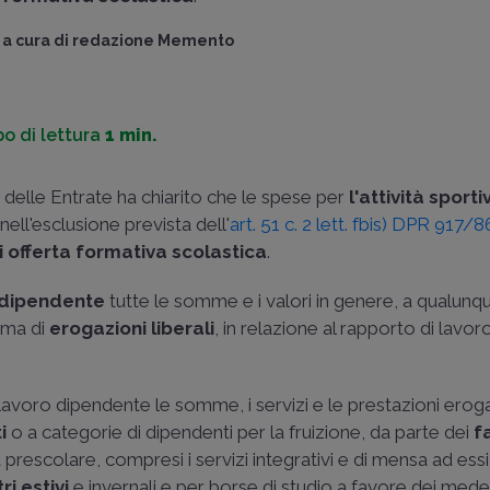
a cura di
redazione Memento
o di lettura
1 min.
a delle Entrate ha chiarito che le spese per
l'attività sporti
ell'esclusione prevista dell'
art. 51 c. 2 lett. fbis) DPR 917/8
di offerta formativa scolastica
.
o dipendente
tutte le somme e i valori in genere, a qualunqu
rma di
erogazioni liberali
, in relazione al rapporto di lavoro
avoro dipendente le somme, i servizi e le prestazioni eroga
i
o a categorie di dipendenti per la fruizione, da parte dei
f
 prescolare, compresi i servizi integrativi e di mensa ad ess
ri estivi
e invernali e per borse di studio a favore dei mede