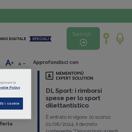
Servizi
NDO DIGITALE
SPECIALI
+
-
Approfondisci con
figli
gliorare la
okie Policy
DL Sport: i rimborsi
spese per lo sport
 ha chiarito
tti i cookie
dilettantistico
dei
dipendente
È entrato in vigore, lo scorso
fferta
01/06/2024, il decreto
contenente "Disposizioni urgenti