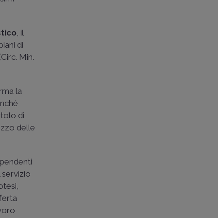
stico
, il
piani di
(
Circ. Min.
erma la
nonché
itolo di
izzo delle
dipendenti
 servizio
otesi,
fferta
avoro