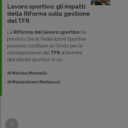
Lavoro sportivo: gli impatti
della Riforma sulla gestione
del TFR
La
Riforma del lavoro sportivo
ha
previsto che le Federazioni Sportive
possono costituire un fondo per la
corresponsione del
TFR
al termine
CONDIVIDI
dell'attività sportiva. In ca..
SU
di
Martina Marinelli
di
Massimiliano Matteucci