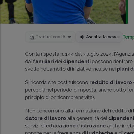
Temp
Traduci con IA
Ascolta la news
Con la risposta n. 144 del 3 luglio 2024, l'Agenzi
dai
familiari
dei
dipendenti
possono rientrare n
svolte nell'ambito di iniziative incluse nei
piani 
Si ricorda che costituiscono
reddito di lavor
percepiti nel periodo d'imposta, anche sotto fo
principio di onnicomprensività).
Non concorrono alla formazione del reddito di l
datore di lavoro
alla generalità dei
dipendent
servizi di
educazione
e
istruzione
anche in età
nonché per la frequenza di
ludoteche
e di
cent