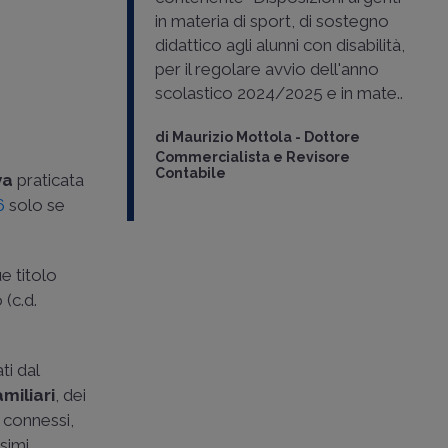
in materia di sport, di sostegno
didattico agli alunni con disabilità,
per il regolare avvio dell'anno
scolastico 2024/2025 e in mate..
di
Maurizio Mottola
-
Dottore
Commercialista e Revisore
Contabile
va
praticata
6
solo se
e titolo
 (c.d.
ti dal
amiliari
, dei
i connessi,
simi