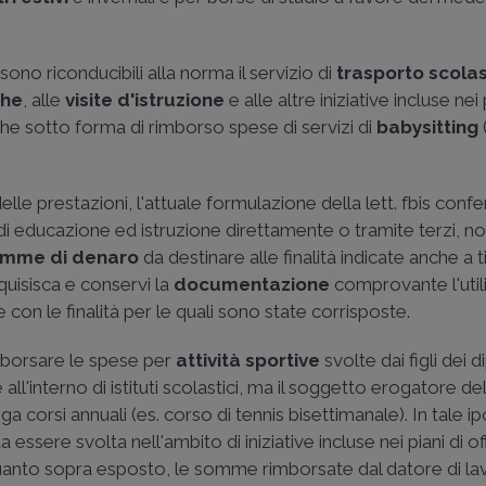
 sono riconducibili alla norma il servizio di
trasporto scola
che
, alle
visite d'istruzione
e alle altre iniziative incluse nei 
che sotto forma di rimborso spese di servizi di
babysitting
le prestazioni, l'attuale formulazione della lett. fbis conf
zi di educazione ed istruzione direttamente o tramite terzi, 
mme di denaro
da destinare alle finalità indicate anche a t
uisisca e conservi la
documentazione
comprovante l'util
 le finalità per le quali sono state corrisposte.
imborsare le spese per
attività sportive
svolte dai figli dei 
all'interno di istituti scolastici, ma il soggetto erogatore del
corsi annuali (es. corso di tennis bisettimanale). In tale ip
ta essere svolta nell'ambito di iniziative incluse nei piani di o
 quanto sopra esposto, le somme rimborsate dal datore di l