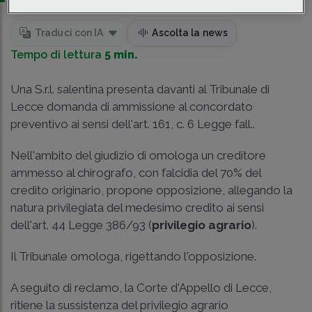
Traduci con IA
Ascolta la news
Tempo di lettura
5 min.
Una S.r.l. salentina presenta davanti al Tribunale di
Lecce domanda di ammissione al concordato
preventivo ai sensi dell'art. 161, c. 6 Legge fall..
Nell'ambito del giudizio di omologa un creditore
ammesso al chirografo, con falcidia del 70% del
credito originario, propone opposizione, allegando la
natura privilegiata del medesimo credito ai sensi
dell'
art. 44 Legge 386/93
(
privilegio agrario
).
Il Tribunale omologa, rigettando l'opposizione.
A seguito di reclamo, la Corte d'Appello di Lecce,
ritiene la sussistenza del privilegio agrario