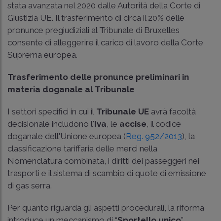
stata avanzata nel 2020 dalle Autorità della Corte di
Giustizia UE. Il trasferimento di circa il 20% delle
pronunce pregiudiziali al Tribunale di Bruxelles
consente di alleggerire il carico di lavoro della Corte
Suprema europea.
Trasferimento delle pronunce preliminari in
materia doganale al Tribunale
I settori specifici in cui il
Tribunale UE
avrà facoltà
decisionale includono l'
Iva
, le
accise
, il codice
doganale dell'Unione europea (
Reg. 952/2013
), la
classificazione tariffaria delle merci nella
Nomenclatura combinata, i diritti dei passeggeri nei
trasporti e il sistema di scambio di quote di emissione
di gas serra.
Per quanto riguarda gli aspetti procedurali, la riforma
introduce un meccanismo di “
Sportello unico
”