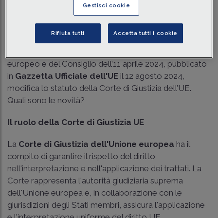
Gestisci cookie
Traduci con IA
Ascolta la news
Tempo di lettura
1 min.
Rifiuta tutti
Accetta tutti i cookie
Il Regolamento UE 2024/2019 del Parlamento
europeo e del Consiglio dell’11 aprile 2024, pubblicato
in
Gazzetta Ufficiale dell'UE
il 12 agosto 2024,
modifica lo statuto della Corte di Giustizia dell’UE.
Quali sono le novità?
Il ruolo della Corte di Giustizia UE
La
Corte di Giustizia dell'Unione europea
ha il
compito di garantire il rispetto del diritto
nell'interpretazione e nell'applicazione dei trattati. La
Corte rappresenta l'autorità giudiziaria suprema
dell'Unione europea e, in collaborazione con le
giurisdizioni degli Stati membri, assicura l'applicazione
e l'interpretazione uniforme del diritto UE.