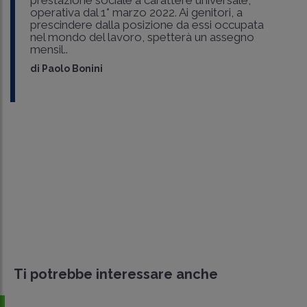
prestazione sociale a carattere universale,
operativa dal 1° marzo 2022. Ai genitori, a
prescindere dalla posizione da essi occupata
nel mondo del lavoro, spetterà un assegno
mensil..
di
Paolo Bonini
Ti potrebbe interessare anche