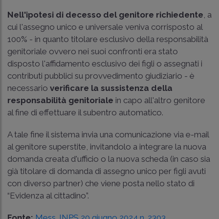
Nell'ipotesi di decesso del genitore richiedente
, a
cui l'assegno unico e universale veniva corrisposto al
100% - in quanto titolare esclusivo della responsabilità
genitoriale ovvero nei suoi confronti era stato
disposto l'affidamento esclusivo dei figli o assegnati i
contributi pubblici su provvedimento giudiziario - è
necessario
verificare la sussistenza della
responsabilità genitoriale
in capo all'altro genitore
al fine di effettuare il subentro automatico.
A tale fine il sistema invia una comunicazione via e-mail
al genitore superstite, invitandolo a integrare la nuova
domanda creata d'ufficio o la nuova scheda (in caso sia
già titolare di domanda di assegno unico per figli avuti
con diverso partner) che viene posta nello stato di
“Evidenza al cittadino”.
Fonte:
Mess. INPS 20 giugno 2024 n. 2303