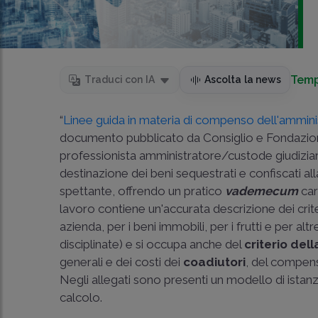
Temp
Traduci con IA
Ascolta la news
“
Linee guida in materia di compenso dell'ammini
documento pubblicato da Consiglio e Fondazion
professionista amministratore/custode giudiziar
destinazione dei beni sequestrati e confiscati 
spettante, offrendo un pratico
vademecum
car
lavoro contiene un'accurata descrizione dei crite
azienda, per i beni immobili, per i frutti e per altre
disciplinate) e si occupa anche del
criterio del
generali e dei costi dei
coadiutori
, del compenso
Negli allegati sono presenti un modello di istanza 
calcolo.