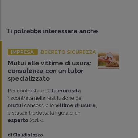
Ti potrebbe interessare anche
IMPRESA
DECRETO SICUREZZA
Mutui alle vittime di usura:
consulenza con un tutor
specializzato
Per contrastare l'alta
morosità
riscontrata nella restituzione dei
mutui
concessi alle
vittime di usura
,
è stata introdotta la figura di un
esperto
(c.d. <..
CONDIVIDI
SU
di
Claudia Iozzo