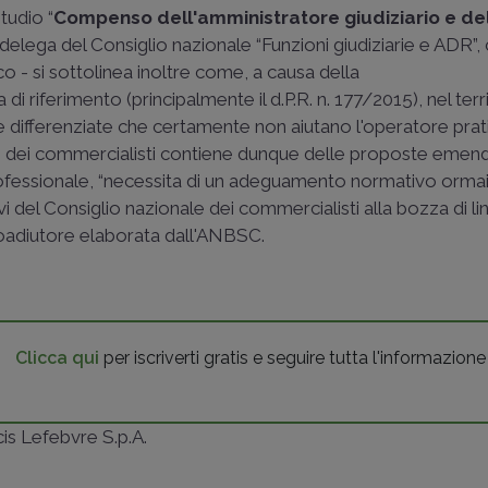
tudio “
Compenso dell'amministratore giudiziario e de
 delega del Consiglio nazionale “Funzioni giudiziarie e ADR”, 
o - si sottolinea inoltre come, a causa della
 di riferimento (principalmente il
d.P.R. n. 177/2015
), nel ter
e differenziate che certamente non aiutano l'operatore prat
oro dei commercialisti contiene dunque delle proposte emend
rofessionale, “necessita di un adeguamento normativo orma
evi del Consiglio nazionale dei commercialisti alla bozza di l
oadiutore elaborata dall'ANBSC.
Clicca qui
per iscriverti gratis e seguire tutta l'informazione
ncis Lefebvre S.p.A.