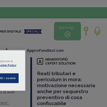
Servizi
NDO DIGITALE
SPECIALI
+
-
Approfondisci con
gliorare la
 linee
okie Policy
Reati tributari e
tti i cookie
periculum in mora:
motivazione necessaria
anche per sequestro
o di aver
preventivo di cosa
confiscabile
ANBSC.