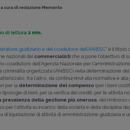
a cura di
redazione Memento
o di lettura
2 min.
stratore giudiziario e del coadiutore dell'ANBSC
” è il titolo 
e nazionali dei
commercialisti
che si pone l'obiettivo di s
io-coadiutore dell'Agenzia Nazionale per l'amministrazione
alla criminalità organizzata (ANBSC) nella determinazione 
atterizzato, tra l'altro, da continui rinvii alla normativa e alla p
ri per la
determinazione del compenso
(per i beni costitu
 tipologie di beni, per la verifica dei crediti, per le attività n
la prevalenza della gestione più onerosa
, del rimborso
 per l'attività su incarico della società e della disciplina deg
di liquidazione di attività di amministrazione giudiziaria e u