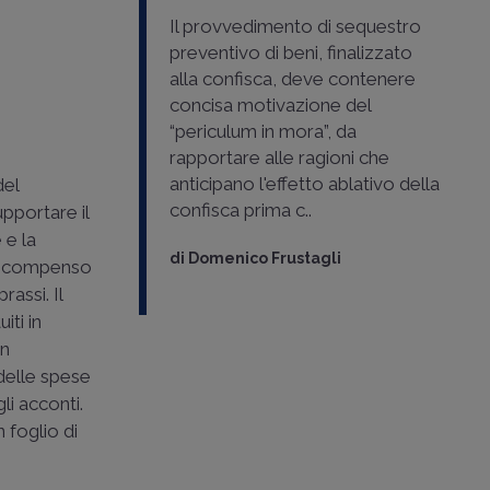
Il provvedimento di sequestro
preventivo di beni, finalizzato
alla confisca, deve contenere
concisa motivazione del
“periculum in mora”, da
rapportare alle ragioni che
anticipano l'effetto ablativo della
del
confisca prima c..
upportare il
 e la
di
Domenico Frustagli
del compenso
rassi. Il
iti in
on
 delle spese
li acconti.
n foglio di