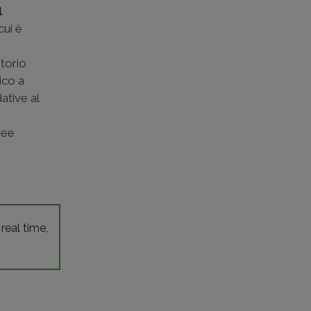
l
cui è
ritorio
ico a
ative al
i
inee
 real time,