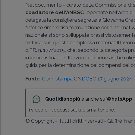
Nel documento - curato della Commissione di s
coadiutore dell'ANBSC
” operante nell'area di
delegata la consigliera segretaria Giovanna Grec
“infelice/imprecisa formulazione della normativa
nazionale si sono sviluppate prassi vistosament
districarsi in questa complessa materia”. Il lav
d.P.R. n. 177/2015
, che, secondo la categoria p
improcrastinabile”. Il lavoro contiene anche i rili
guida per la determinazione dei compensi del c
Fonte
:
Com. stampa CNDCEC 17 giugno 2024
Quotidianopiù
è anche su
WhatsApp
!
i video e i podcast sul tuo smartphone.
© Copyright - Tutti i diritti riservati - Giuffrè Fra