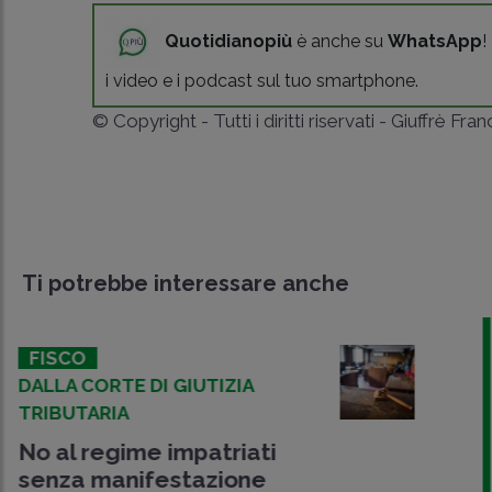
Quotidianopiù
è anche su
WhatsApp
!
i video e i podcast sul tuo smartphone.
© Copyright - Tutti i diritti riservati - Giuffrè Fra
Ti potrebbe interessare anche
FISCO
NUOVE MISURE FISCALI
Decreto Omnibus in GU:
sale la flat tax per chi
trasferisce la residenza in