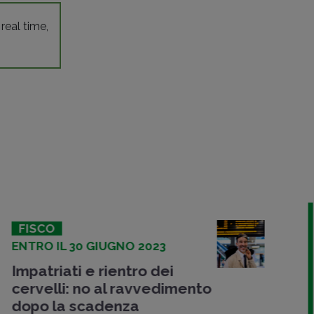
 real time,
FISCO
DALLA CORTE DI GIUSTIZIA
TRIBUTARIA
Sì al regime impatriati anche
senza collegamento