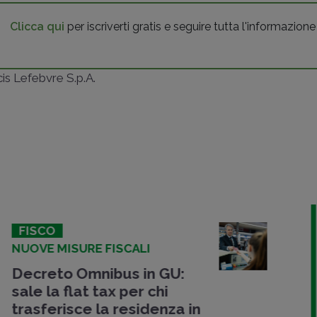
Clicca qui
per iscriverti gratis e seguire tutta l'informazione
ncis Lefebvre S.p.A.
FISCO
ENTRO IL 30 GIUGNO 2023
Impatriati e rientro dei
cervelli: no al ravvedimento
dopo la scadenza