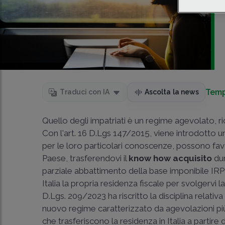
Temp
Traduci con IA
Ascolta la news
Quello degli impatriati è un regime agevolato, r
Con l'art. 16 D.Lgs 147/2015, viene introdotto un 
per le loro particolari conoscenze, possono fav
Paese, trasferendovi il
know how acquisito
dur
parziale abbattimento della base imponibile IRPE
Italia la propria residenza fiscale per svolgervi l
D.Lgs. 209/2023 ha riscritto la disciplina relati
nuovo regime caratterizzato da agevolazioni p
che trasferiscono la residenza in Italia a partire