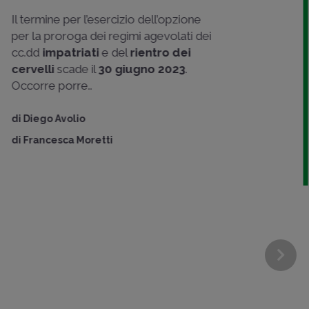
temporale
Il fatto che tra l'
ingresso
e la
conseguente
stabile permanenza
nel territorio nazionale
e la
percezione dei
redditi imponibili
sia
decorso un significativo perio..
di
Massimo Romeo