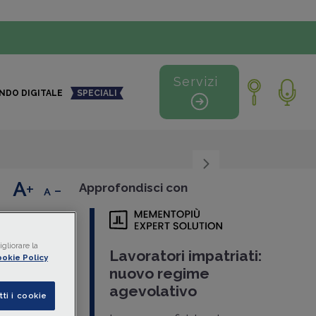
Servizi
NDO DIGITALE
SPECIALI
+
-
Approfondisci con
a per
gliorare la
entro
Lavoratori impatriati:
okie Policy
nuovo regime
agevolativo
tti i cookie