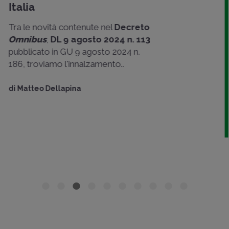
Il termine per l’esercizio dell’opzione
per la proroga dei regimi agevolati dei
cc.dd
impatriati
e del
rientro dei
cervelli
scade il
30 giugno 2023
.
Occorre porre..
di
Diego Avolio
di
Francesca Moretti