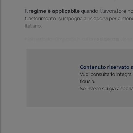
Il
regime è applicabile
quando il lavoratore non
trasferimento, si impegna a risiedervi per almeno
italiano.
Nel periodo d'imposta in cui la
residenza
viene 
Contenuto riservato a
Vuoi consultarlo integr
fiducia.
Se invece sei già abbonat