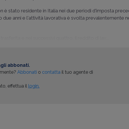
 è stato residente in Italia nei due periodi d'imposta preced
 due anni e l'attività lavorativa è svolta prevalentemente ne
trasferita e nei successivi quattro, il reddito di lav...
gli abbonati.
almente?
Abbonati
o
contatta
il tuo agente di
o, effettua il
login.