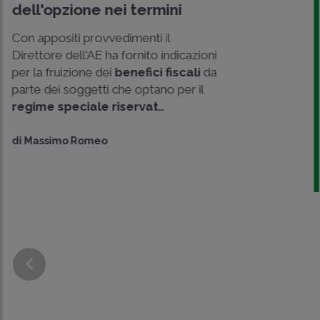
Italia
Tra le novità contenute nel
Decreto
Omnibus
,
DL 9 agosto 2024 n. 113
pubblicato in GU 9 agosto 2024 n.
186, troviamo l'innalzamento..
di
Matteo Dellapina