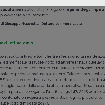
domenica, scade il termine per il
versamento dell'impos
sostitutiva
relativa alla proroga del
regime degli impatri
provvedere al versamento?
di
Giuseppe Moschella
-
Dottore commercialista
o di lettura
2 min.
iconosciuto ai
lavoratori che trasferiscono la residenza
regime fiscale di favore volto ad attrarre in Italia quei lavo
orire lo sviluppo economico, culturale e tecnologico del n
ante l'esperienza maturata all'estero. Tale misura si sostanz
F per coloro che, in possesso di determinati requisiti, tras
a maggior parte della propria attività lavorativa. Si segnala ch
va agli impatriati, abrogando l'art. 16 D.Lgs 147/2015 ed intr
iù contenute e
requisiti più restrittivi
(regime previsto per i
 dal periodo d'imposta 2024).