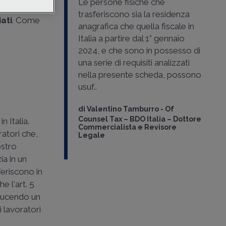
Le persone fisiche che
ta
trasferiscono sia la residenza
ati
. Come
anagrafica che quella fiscale in
Italia a partire dal 1° gennaio
2024, e che sono in possesso di
una serie di requisiti analizzati
nella presente scheda, possono
usuf..
di
Valentino Tamburro
-
Of
Counsel Tax – BDO Italia – Dottore
in Italia.
Commercialista e Revisore
ratori che,
Legale
ostro
ia in un
feriscono in
e l'art. 5
oducendo un
 lavoratori