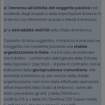
2
) l'
inerenza all'attività del soggetto passivo
non
residente degli acquisti o delle importazioni di beni e/o
di servizi con riferimento ai quali si chiede il rimborso;
3
) la
detraibilità dell'IVA
nello Stato di rimborso.
Dal punto di vista soggettivo, il rimborso è precluso se
il soggetto non residente possiede una
stabile
organizzazione in Italia
, ma è il caso di osservare
che il divieto – confermato dall'Agenzia delle Entrate
nella
risposta n. 339/2022
– si pone in contrasto con le
indicazioni della
giurisprudenza comunitaria
, che
ammette il rimborso se, per mezzo della stabile
organizzazione, non sono state effettuate operazioni
attive imponibili nello Stato di rimborso, come del
resto prevedono gli artt. 3 della Direttiva n.
2008/9/CE e 1 della XIII Direttiva CEE (cause riunite