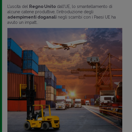
L’uscita del
Regno Unito
dall’UE, lo smantellamento di
alcune catene produttive, l’introduzione degli
adempimenti doganali
negli scambi con i Paesi UE ha
avuto un impatt..