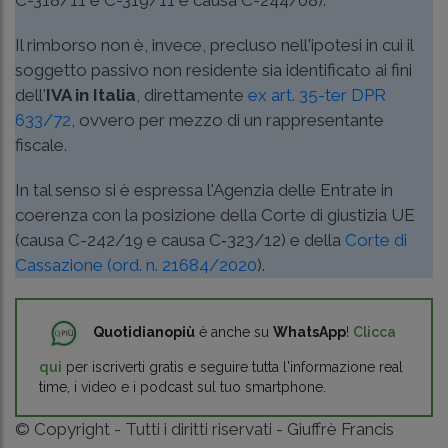
C-318/11 e C-319/11 e causa C-244/08).
Il rimborso non è, invece, precluso nell'ipotesi in cui il
soggetto passivo non residente sia identificato ai fini
dell'
IVA in Italia
, direttamente
ex art. 35-ter DPR
633/72
, ovvero per mezzo di un rappresentante
fiscale.
In tal senso si è espressa l'Agenzia delle Entrate in
coerenza con la posizione della Corte di giustizia UE
(causa C-242/19 e causa C‑323/12) e della
Corte di
Cassazione (ord. n. 21684/2020
).
Quotidianopiù
è anche su
WhatsApp
!
Clicca
qui
per iscriverti gratis e seguire tutta l'informazione real
time, i video e i podcast sul tuo smartphone.
© Copyright - Tutti i diritti riservati - Giuffrè Francis