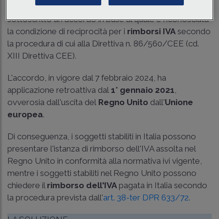
risoluzione n. 22/2024
, il Regno Unito e l'Italia hanno
sottoscritto un accordo in base al quale è riconosciuta
la condizione di reciprocità per i
rimborsi IVA
secondo
la procedura di cui alla Direttiva n. 86/560/CEE (cd.
XIII Direttiva CEE).
L'accordo, in vigore dal 7 febbraio 2024, ha
applicazione retroattiva dal
1° gennaio 2021
,
ovverosia dall'uscita del
Regno Unito
dall'
Unione
europea
.
Di conseguenza, i soggetti stabiliti in Italia possono
presentare l'istanza di rimborso dell'IVA assolta nel
Regno Unito in conformità alla normativa ivi vigente,
mentre i soggetti stabiliti nel Regno Unito possono
chiedere il
rimborso dell'IVA
pagata in Italia secondo
la procedura prevista dall'
art. 38-ter DPR 633/72
.