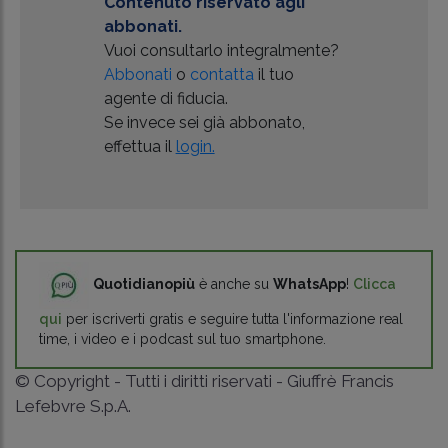
Contenuto riservato agli
abbonati.
Vuoi consultarlo integralmente?
Abbonati
o
contatta
il tuo
agente di fiducia.
Se invece sei già abbonato,
effettua il
login.
Quotidianopiù
è anche su
WhatsApp
!
Clicca
qui
per iscriverti gratis e seguire tutta l'informazione real
time, i video e i podcast sul tuo smartphone.
© Copyright - Tutti i diritti riservati - Giuffrè Francis
Lefebvre S.p.A.