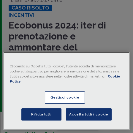
Lunedì 10/06/2024 • 06:00
CASO RISOLTO
INCENTIVI
Ecobonus 2024: iter di
prenotazione e
ammontare del
contributo
Cliccando su “Accetta tutti i cookie”, l'utente accetta di memorizzare i
È operativa la piattaforma del Ministero delle Imprese e del
cookie sul dispositivo per migliorare la navigazione del sito, analizzare
Made in Italy
per la prenotazione degli incentivi per
l'utilizzo del sito e assistere nelle nostre attività di marketing.
Cookie
l’
acquisto di auto ecologiche
. Esauriti in poco tempo i
Policy
fondi per le auto elettriche, sono invece ancora disponibili
fondi per le auto ibride, a motore termico e usate.
Gestisci cookie
di
Giuseppe Moschella
-
Dottore commercialista
Rifiuta tutti
Accetta tutti i cookie
Traduci con IA
Ascolta la news