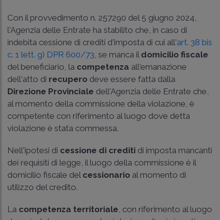
Con il provvedimento n. 257290 del 5 giugno 2024,
l'Agenzia delle Entrate ha stabilito che, in caso di
indebita cessione di crediti d'imposta di cui all'
art. 38 bis
c. 1 lett. g) DPR 600/73
, se manca il
domicilio fiscale
del beneficiario, la
competenza
all'emanazione
dell'atto di
recupero
deve essere fatta dalla
Direzione Provinciale
dell'Agenzia delle Entrate che,
al momento della commissione della violazione, è
competente con riferimento al luogo dove detta
violazione è stata commessa.
Nell'ipotesi di
cessione di crediti
di imposta mancanti
dei requisiti di legge, il luogo della commissione è il
domicilio fiscale del
cessionario
al momento di
utilizzo del credito.
La
competenza territoriale
, con riferimento al luogo