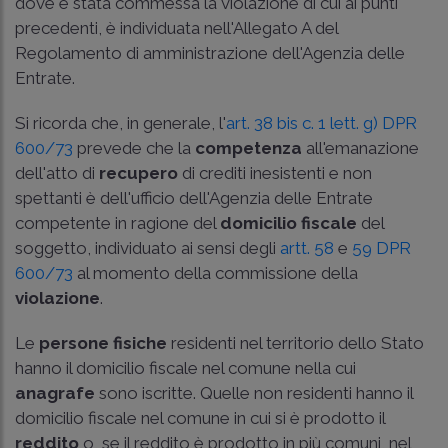
dove è stata commessa la violazione di cui ai punti
precedenti, è individuata nell'Allegato A del
Regolamento di amministrazione dell'Agenzia delle
Entrate.
Si ricorda che, in generale, l'
art. 38 bis c. 1 lett. g) DPR
600/73
prevede che la
competenza
all'emanazione
dell'atto di
recupero
di crediti inesistenti e non
spettanti è dell'ufficio dell'Agenzia delle Entrate
competente in ragione del
domicilio fiscale
del
soggetto, individuato ai sensi degli
artt. 58
e
59 DPR
600/73
al momento della commissione della
violazione
.
Le
persone fisiche
residenti nel territorio dello Stato
hanno il domicilio fiscale nel comune nella cui
anagrafe
sono iscritte. Quelle non residenti hanno il
domicilio fiscale nel comune in cui si è prodotto il
reddito
o, se il reddito è prodotto in più comuni, nel