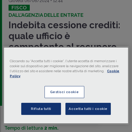
Giovedì 06/06/2024 • 12:44
FISCO
DALL’AGENZIA DELLE ENTRATE
Indebita cessione crediti:
quale ufficio è
competente al recupero
L'
Agenzia delle Entrate
, con
Provv. 5 giugno 2024 n.
Cliccando su “Accetta tutti i cookie”, l'utente accetta di memorizzare i
257290
, ha stabilito che in caso di
indebita cessione di
cookie sul dispositivo per migliorare la navigazione del sito, analizzare
crediti d'imposta
, se manca il
domicilio fiscale
del
l'utilizzo del sito e assistere nelle nostre attività di marketing.
Cookie
beneficiario, la competenza all'emanazione dell'
atto di
Policy
recupero
deve essere fatta dalla
Direzione Provinciale
dell'AE.
Gestisci cookie
a cura di
redazione Memento
Rifiuta tutti
Accetta tutti i cookie
Traduci con IA
Ascolta la news
Tempo di lettura
2 min.