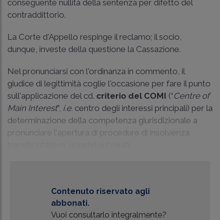
conseguente nullità della sentenza per difetto del
contraddittorio.
La Corte d'Appello respinge il reclamo; il socio,
dunque, investe della questione la Cassazione.
Nel pronunciarsi con l'ordinanza in commento, il
giudice di legittimità coglie l'occasione per fare il punto
sull'applicazione del cd.
criterio del COMI
(“
Centre of
Main Interest
”,
i.e.
centro degli interessi principali) per la
determinazione della competenza giurisdizionale a
pronunciare l'apertura di procedure di insolvenza
transfrontaliere, nonché sul relati...
Contenuto riservato agli
abbonati.
Vuoi consultarlo integralmente?