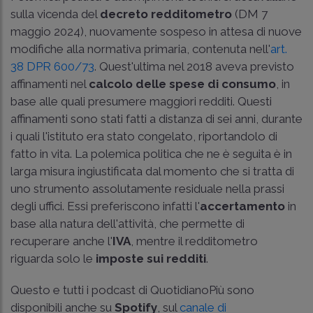
sulla vicenda del
decreto redditometro
(
DM 7
maggio 2024
), nuovamente sospeso in attesa di nuove
modifiche alla normativa primaria, contenuta nell'
art.
38 DPR 600/73
. Quest'ultima nel 2018 aveva previsto
affinamenti nel
calcolo delle spese di consumo
, in
base alle quali presumere maggiori redditi. Questi
affinamenti sono stati fatti a distanza di sei anni, durante
i quali l'istituto era stato congelato, riportandolo di
fatto in vita. La polemica politica che ne è seguita è in
larga misura ingiustificata dal momento che si tratta di
uno strumento assolutamente residuale nella prassi
degli uffici. Essi preferiscono infatti l'
accertamento
in
base alla natura dell'attività, che permette di
recuperare anche l'
IVA
, mentre il redditometro
riguarda solo le
imposte sui redditi
.
Questo e tutti i podcast di QuotidianoPiù sono
disponibili anche su
Spotify
, sul
canale di