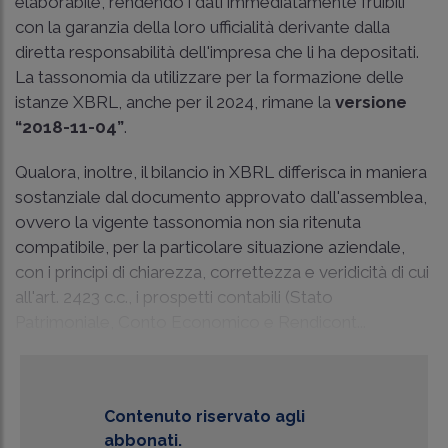
elaborabile, rendendo i dati immediatamente fruibili
con la garanzia della loro ufficialità derivante dalla
diretta responsabilità dell'impresa che li ha depositati.
La tassonomia da utilizzare per la formazione delle
istanze XBRL, anche per il 2024, rimane la
versione
“2018-11-04”
.
Qualora, inoltre, il bilancio in XBRL differisca in maniera
sostanziale dal documento approvato dall'assemblea,
ovvero la vigente tassonomia non sia ritenuta
compatibile, per la particolare situazione aziendale,
con i principi di chiarezza, correttezza e veridicità di cui
all'art. 2423 c.c., i prospetti contabili (Stato
Patrimoniale, Conto Economico e Rendicont...
Contenuto riservato agli
abbonati.