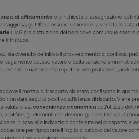
tanza di affidamento
o di richiesta di assegnazione definiti
aggiosa, gli Uffici possono richiedere la vendita all'asta d
arie
(I.V.G.); la distruzione dei beni deve comunque essere 
re infruttuosi.
 cui sia divenuto definitivo il provvedimento di confisca, può
vio pagamento del suo valore e della sanzione amministrativ
ario unionale e nazionale tale ipotesi, ove praticabile, andreb
, laddove il mezzo di trasporto sia stato confiscato in quanto
io non darà seguito positivo all'istanza di riscatto. Viene pr
 a valutare ala
convenienza economica
dell'utilizzo del 
o, a tal fine, gli elementi che devono guidare tale valutazione
 bene in base alle indicazioni contenute nel prospetto alle
 l'occasione per riproporre il foglio di calcolo del valore co
ze presenti nella versione precedente.