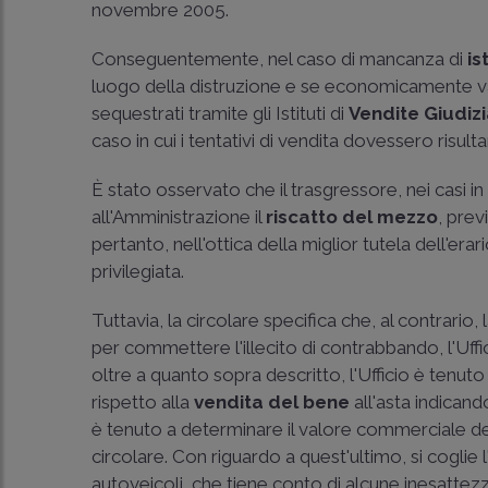
novembre 2005.
Conseguentemente, nel caso di mancanza di
is
luogo della distruzione e se economicamente vant
sequestrati tramite gli Istituti di
Vendite Giudizi
caso in cui i tentativi di vendita dovessero risulta
È stato osservato che il trasgressore, nei casi in
all'Amministrazione il
riscatto del mezzo
, pre
pertanto, nell'ottica della miglior tutela dell'er
privilegiata.
Tuttavia, la circolare specifica che, al contrario
per commettere l'illecito di contrabbando, l'Uffic
oltre a quanto sopra descritto, l'Ufficio è tenuto
rispetto alla
vendita del bene
all'asta indicand
è tenuto a determinare il valore commerciale del
circolare. Con riguardo a quest'ultimo, si coglie
autoveicoli, che tiene conto di alcune inesattez