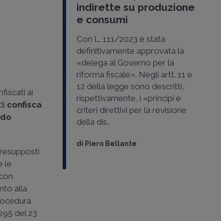
indirette su produzione
e consumi
Con L. 111/2023 è stata
definitivamente approvata la
«delega al Governo per la
riforma fiscale». Negli artt. 11 e
12 della legge sono descritti,
fiscati ai
rispettivamente, i «principi e
di
confisca
criteri direttivi per la revisione
ndo
della dis..
di
Piero Bellante
 presupposti
e le
 con
nto alla
procedura
 295 del 23