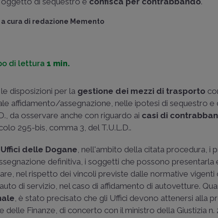
oggetto di sequestro e
confisca per contrabbando
.
a cura di
redazione Memento
o di lettura
1 min.
le disposizioni per la
gestione dei mezzi di trasporto
con
tuale affidamento/assegnazione, nelle ipotesi di sequestro e 
.L.D., da osservare anche con riguardo ai
casi di contrabba
icolo 295-bis, comma 3, del T.U.L.D..
i
Uffici delle Dogane
, nell'ambito della citata procedura, i
ssegnazione definitiva, i soggetti che possono presentarla 
are, nel rispetto dei vincoli previste dalle normative vigenti
e auto di servizio, nel caso di affidamento di autovetture. Qua
nale
, è stato precisato che gli Uffici devono attenersi alla 
delle Finanze, di concerto con il ministro della Giustizia n.