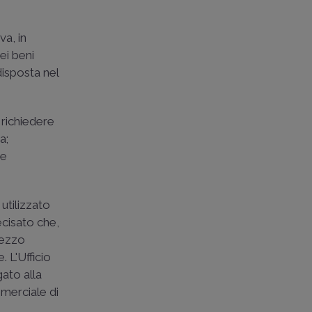
va, in
ei beni
disposta nel
 richiedere
a;
be
 utilizzato
ecisato che,
mezzo
. L'Ufficio
gato alla
mmerciale di