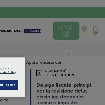
Servizi
NDO DIGITALE
SPECIALI
+
-
Approfondisci con
gliorare la
okie Policy
o in
bando
Delega fiscale: principi
tti i cookie
per la revisione della
3
, ha
disciplina doganale,
porto
accise e imposte