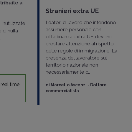
tribuite a
Stranieri extra UE
I datori di lavoro che intendono
inutilizzate
assumere personale con
 di nulla
cittadinanza extra UE devono
.
prestare attenzione al rispetto
delle regole di immigrazione. La
presenza del lavoratore sul
territorio nazionale non
necessariamente c..
 real time,
di
Marcello Ascenzi
-
Dottore
commercialista