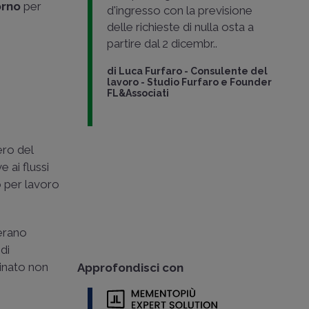
orno
per
d'ingresso con la previsione
delle richieste di nulla osta a
partire dal 2 dicembr..
di
Luca Furfaro
-
Consulente del
lavoro - Studio Furfaro e Founder
FL&Associati
ero del
 ai flussi
o per lavoro
 erano
di
dinato non
Approfondisci con