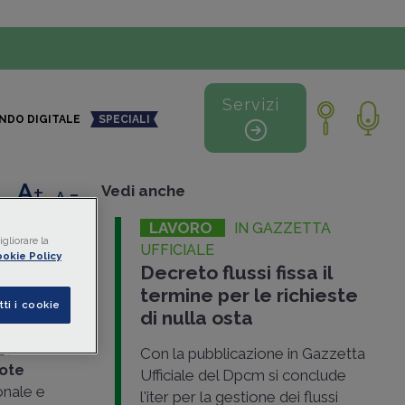
Servizi
NDO DIGITALE
SPECIALI
+
-
Vedi anche
LAVORO
IN GAZZETTA
 di
gliorare la
UFFICIALE
okie Policy
Decreto flussi fissa il
023-
termine per le richieste
tti i cookie
di nulla osta
3
,
Con la pubblicazione in Gazzetta
ote
Ufficiale del Dpcm si conclude
onale e
l'iter per la gestione dei flussi