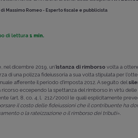
di
Massimo Romeo
-
Esperto fiscale e pubblicista
o di lettura
1 min.
, nel dicembre 2019, un'
istanza di rimborso
volta a otten
rza di una polizza fideiussoria a sua volta stipulata per l'ot
nnuale afferente il periodo d'imposta 2012. A seguito del
sil
a ricorso eccependo la spettanza del rimborso in virtù delle
uente (art. 8, co. 4, l. 212/2000) le quali esplicitamente pre
orsare il costo delle fideiussioni che il contribuente ha d
mento o la rateizzazione o il rimborso dei tributi
».