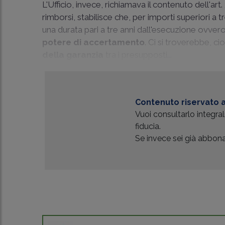
L'Ufficio, invece, richiamava il contenuto dell'art
rimborsi, stabilisce che, per importi superiori a 
una durata pari a tre anni dall'esecuzione ovvero
potere di accertamento
. Ci si troverebbe, cio
della garanzia
tra i presupposti...
Contenuto riservato a
Vuoi consultarlo integr
fiducia.
Se invece sei già abbonat