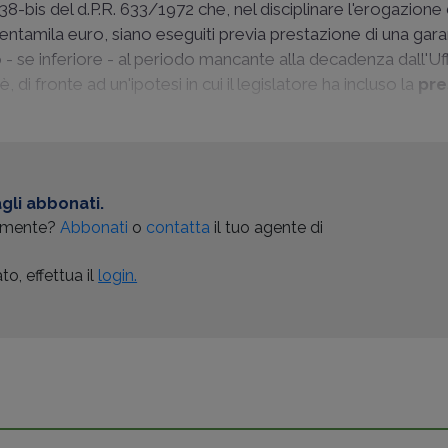
. 38-bis del d.P.R. 633/1972 che, nel disciplinare l'erogazione
trentamila euro, siano eseguiti previa prestazione di una gar
 - se inferiore - al periodo mancante alla decadenza dall'Uff
è, di fronte ad un'ipotesi in cui il legislatore ha incluso la
pre
gli abbonati.
almente?
Abbonati
o
contatta
il tuo agente di
o, effettua il
login.