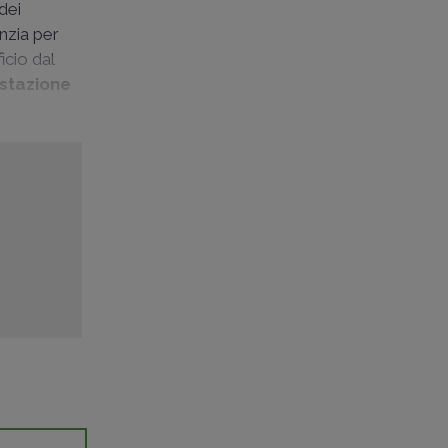
 dei
anzia per
icio dal
stazione