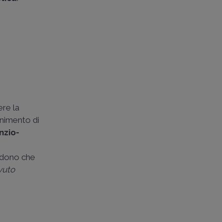
ere la
tenimento di
enzio-
vedono che
ovuto