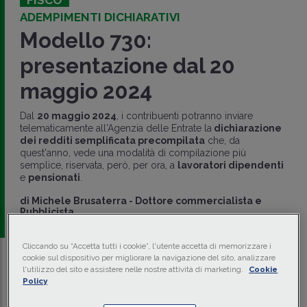
ADEMPIMENTI DICHIARATIVI
Modello 730:
presentazione dal 20
maggio 2024
Dal
20 maggio 2024
, i contribuenti potranno inviare
telematicamente all'Agenzia delle Entrate la
dichiarazione
dei redditi semplificata precompilata
che, da
quest'anno, vede una modalità di compilazione più
semplice, riservata, però, per ora, a
lavoratori dipendenti
e
pensionati
.
di
Michele Brusaterra
-
Dottore commercialista e
Pubblicista
Cliccando su “Accetta tutti i cookie”, l'utente accetta di memorizzare i
cookie sul dispositivo per migliorare la navigazione del sito, analizzare
Traduci con IA
Ascolta la news
l'utilizzo del sito e assistere nelle nostre attività di marketing.
Cookie
Policy
Tempo di lettura
3 min.