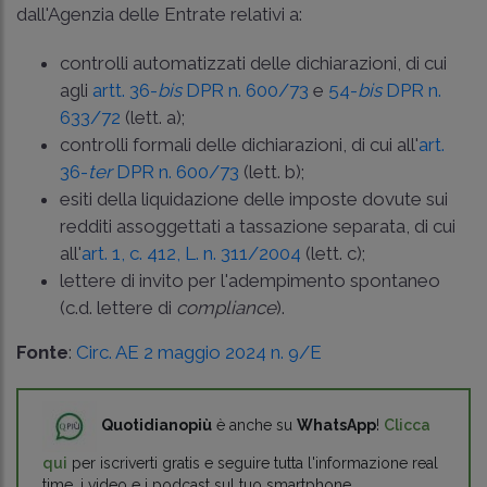
dall'Agenzia delle Entrate relativi a:
controlli automatizzati delle dichiarazioni, di cui
agli
artt. 36-
bis
DPR n. 600/73
e
54-
bis
DPR n.
633/72
(lett. a);
controlli formali delle dichiarazioni, di cui all'
art.
36-
ter
DPR n. 600/73
(lett. b);
esiti della liquidazione delle imposte dovute sui
redditi assoggettati a tassazione separata, di cui
all'
art. 1, c. 412, L. n. 311/2004
(lett. c);
lettere di invito per l'adempimento spontaneo
(c.d. lettere di
compliance
).
Fonte
:
Circ. AE 2 maggio 2024 n. 9/E
Quotidianopiù
è anche su
WhatsApp
!
Clicca
qui
per iscriverti gratis e seguire tutta l'informazione real
time, i video e i podcast sul tuo smartphone.