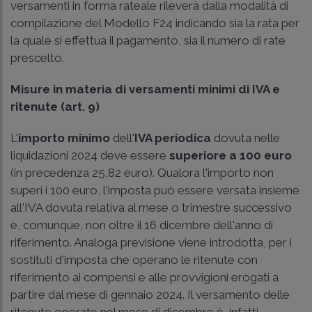
versamenti in forma rateale rileverà dalla modalità di
compilazione del Modello F24 indicando sia la rata per
la quale si effettua il pagamento, sia il numero di rate
prescelto.
Misure in materia di versamenti minimi di IVA e
ritenute (art. 9)
L'
importo minimo
dell'
IVA periodica
dovuta nelle
liquidazioni 2024 deve essere
superiore a 100 euro
(in precedenza 25,82 euro). Qualora l'importo non
superi i 100 euro, l'imposta può essere versata insieme
all'IVA dovuta relativa al mese o trimestre successivo
e, comunque, non oltre il 16 dicembre dell'anno di
riferimento. Analoga previsione viene introdotta, per i
sostituti d'imposta che operano le ritenute con
riferimento ai compensi e alle provvigioni erogati a
partire dal mese di gennaio 2024. Il versamento delle
ritenute operate nel mese di dicembre è, infatti,