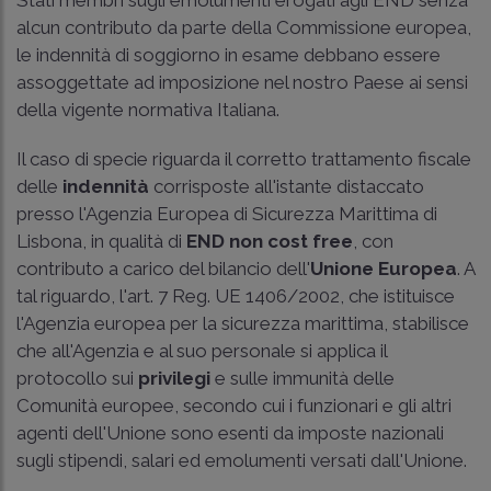
Stati membri sugli emolumenti erogati agli END senza
alcun contributo da parte della Commissione europea,
le indennità di soggiorno in esame debbano essere
assoggettate ad imposizione nel nostro Paese ai sensi
della vigente normativa Italiana.
Il caso di specie riguarda il corretto trattamento fiscale
delle
indennità
corrisposte all'istante distaccato
presso l'Agenzia Europea di Sicurezza Marittima di
Lisbona, in qualità di
END non cost free
, con
contributo a carico del bilancio dell'
Unione Europea
. A
tal riguardo, l'
art. 7 Reg. UE 1406/2002
, che istituisce
l'Agenzia europea per la sicurezza marittima, stabilisce
che all'Agenzia e al suo personale si applica il
protocollo sui
privilegi
e sulle immunità delle
Comunità europee, secondo cui i funzionari e gli altri
agenti dell'Unione sono esenti da imposte nazionali
sugli stipendi, salari ed emolumenti versati dall'Unione.