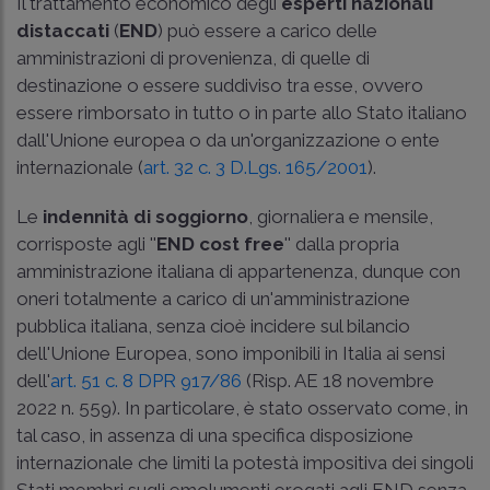
Il trattamento economico degli
esperti nazionali
distaccati
(
END
) può essere a carico delle
amministrazioni di provenienza, di quelle di
destinazione o essere suddiviso tra esse, ovvero
essere rimborsato in tutto o in parte allo Stato italiano
dall'Unione europea o da un'organizzazione o ente
internazionale (
art. 32 c. 3 D.Lgs. 165/2001
).
Le
indennità di soggiorno
, giornaliera e mensile,
corrisposte agli ''
END cost free
'' dalla propria
amministrazione italiana di appartenenza, dunque con
oneri totalmente a carico di un'amministrazione
pubblica italiana, senza cioè incidere sul bilancio
dell'Unione Europea, sono imponibili in Italia ai sensi
dell'
art. 51 c. 8 DPR 917/86
(
Risp. AE 18 novembre
2022 n. 559
). In particolare, è stato osservato come, in
tal caso, in assenza di una specifica disposizione
internazionale che limiti la potestà impositiva dei singoli