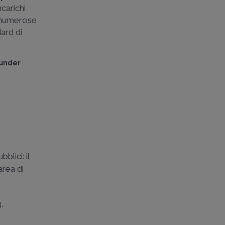
carichi
numerose
ard di
ounder
blici: il
area di
.