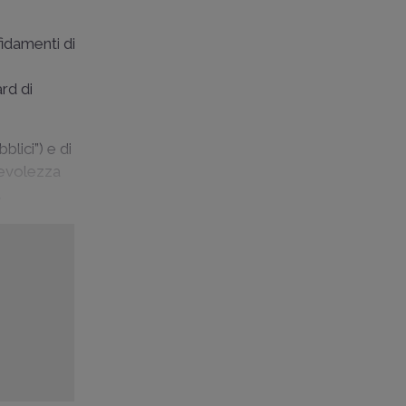
fidamenti di
ard di
blici”) e di
pevolezza
.