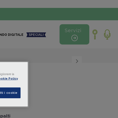
Servizi
NDO DIGITALE
SPECIALI
+
-
gliorare la
okie Policy
 del
tti i cookie
palti