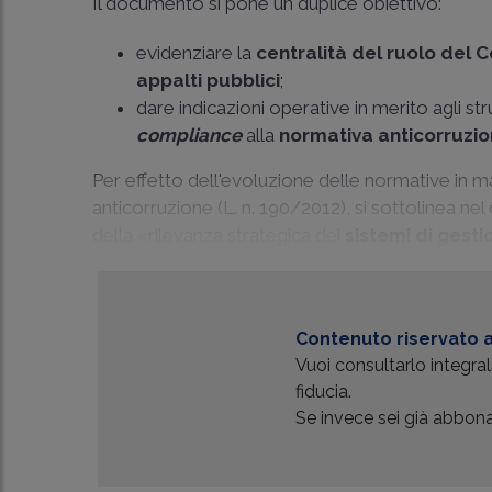
Il documento si pone un duplice obiettivo:
evidenziare la
centralità del ruolo del 
appalti pubblici
;
dare indicazioni operative in merito agli st
compliance
alla
normativa anticorruzi
Per effetto dell'evoluzione delle normative in mate
anticorruzione (L. n. 190/2012), si sottolinea 
della «rilevanza strategica dei
sistemi di gesti
Contenuto riservato a
Vuoi consultarlo integr
fiducia.
Se invece sei già abbonat