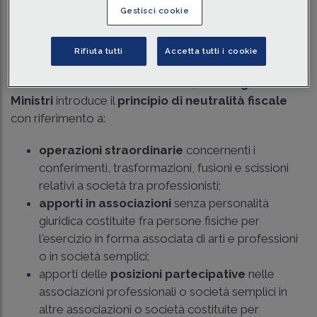
Traduci con IA
Ascolta la news
Gestisci cookie
Tempo di lettura
8 min.
Rifiuta tutti
Accetta tutti i cookie
Con il
decreto legislativo
approvato il 30 aprile 2024,
il cd. Decreto Redditi IRPEF-IRES, il
Consiglio dei
Ministri
introduce il
principio di neutralità fiscale
con riferimento a:
operazioni straordinarie
concernenti i
conferimenti, trasformazioni, fusioni e scissioni
relativi a società tra professionisti;
apporti in associazioni
senza personalità
giuridica costituite fra persone fisiche per
l'esercizio in forma associata di arti e professioni
o in società semplici;
apporti delle
posizioni partecipative
nelle
associazioni professionali o società semplici in
altre associazioni o società costituite per