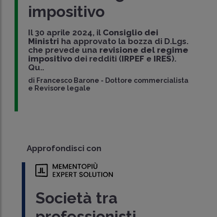
impositivo
Il 30 aprile 2024, il
Consiglio dei
Ministri
ha approvato la bozza di D.Lgs.
che prevede una
revisione del regime
impositivo
dei redditi (
IRPEF
e
IRES
).
Qu..
di
Francesco Barone
-
Dottore commercialista
e Revisore legale
Approfondisci con
Società tra
professionisti