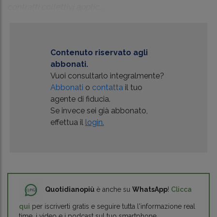
contratti collettivi applic...
Contenuto riservato agli
abbonati.
Vuoi consultarlo integralmente?
Abbonati
o
contatta
il tuo
agente di fiducia.
Se invece sei già abbonato,
effettua il
login.
Quotidianopiù
è anche su
WhatsApp
!
Clicca
qui
per iscriverti gratis e seguire tutta l'informazione real
time, i video e i podcast sul tuo smartphone.