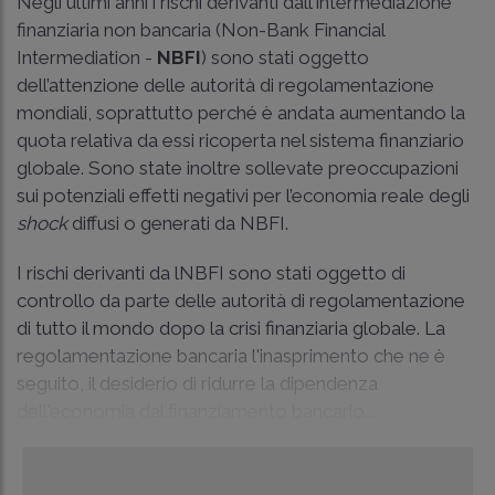
Negli ultimi anni i rischi derivanti dall'intermediazione
finanziaria non bancaria (Non-Bank Financial
Intermediation -
NBFI
) sono stati oggetto
dell’attenzione delle autorità di regolamentazione
mondiali, soprattutto perché è andata aumentando la
quota relativa da essi ricoperta nel sistema finanziario
globale. Sono state inoltre sollevate preoccupazioni
sui potenziali effetti negativi per l’economia reale degli
shock
diffusi o generati da NBFI.
I rischi derivanti da lNBFI sono stati oggetto di
controllo da parte delle autorità di regolamentazione
di tutto il mondo dopo la crisi finanziaria globale. La
regolamentazione bancaria l'inasprimento che ne è
seguito, il desiderio di ridurre la dipendenza
dell'economia dal finanziamento bancario...