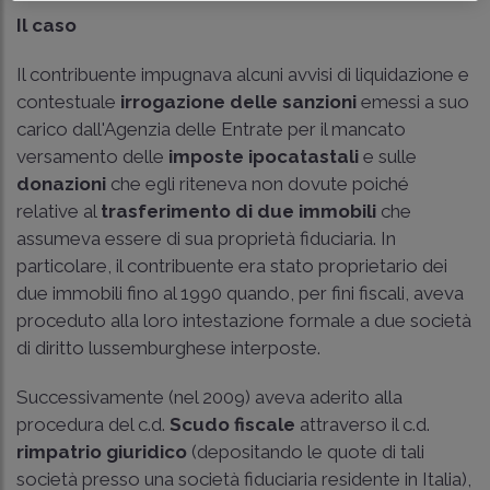
Il caso
Il contribuente impugnava alcuni avvisi di liquidazione e
contestuale
irrogazione delle sanzioni
emessi a suo
carico dall'Agenzia delle Entrate per il mancato
versamento delle
imposte ipocatastali
e sulle
donazioni
che egli riteneva non dovute poiché
relative al
trasferimento di due immobili
che
assumeva essere di sua proprietà fiduciaria. In
particolare, il contribuente era stato proprietario dei
due immobili fino al 1990 quando, per fini fiscali, aveva
proceduto alla loro intestazione formale a due società
di diritto lussemburghese interposte.
Successivamente (nel 2009) aveva aderito alla
procedura del c.d.
Scudo fiscale
attraverso il c.d.
rimpatrio giuridico
(depositando le quote di tali
società presso una società fiduciaria residente in Italia),