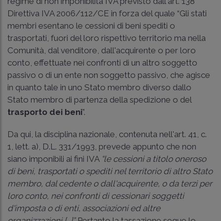
regime di non imponibilità IVA previsto dall'art. 138
Direttiva IVA 2006/112/CE in forza del quale “Gli stati
membri esentano le cessioni di beni spediti o
trasportati, fuori del loro rispettivo territorio ma nella
Comunità, dal venditore, dall'acquirente o per loro
conto, effettuate nei confronti di un altro soggetto
passivo o di un ente non soggetto passivo, che agisce
in quanto tale in uno Stato membro diverso dallo
Stato membro di partenza della spedizione o del
trasporto dei beni
”.
Da qui, la disciplina nazionale, contenuta nell'art. 41, c.
1, lett. a), D.L. 331/1993, prevede appunto che non
siano imponibili ai fini IVA
“le cessioni a titolo oneroso
di beni, trasportati o spediti nel territorio di altro Stato
membro, dal cedente o dall'acquirente, o da terzi per
loro conto, nei confronti di cessionari soggetti
d'imposta o di enti, associazioni ed altre
organizzazioni [...]”.
Pertanto la tassazione segue lo