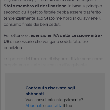
Stato membro di destinazione
, in base al principio
secondo cui il gettito fiscale debba essere trasferito
tendenzialmente allo Stato membro in cui avviene il
consumo finale dei beni ceduti.
Per ottenere l'
esenzione IVA della cessione intra-
UE
è necessario che vengano soddisfatte tre
condizioni:
1) il potere del fornitore di disporre di tale bene come
proprietario è stato trasmesso all'acquirente...
Contenuto riservato agli
abbonati.
Vuoi consultarlo integralmente?
Abbonati
o
contatta
il tuo